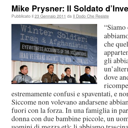
Mike Prysner: Il Soldato d’Inv
Pubblicato il
23 Gennaio 2011
da
Il Dodo Che Resiste
“Siamo e
abbiamo
che quel
apparte
gli abb
un’alter
dove an
ricompe
estremamente confusi e spaventati, e no
Siccome non volevano andarsene abbiam
fuori con la forza. In una famiglia in pa
donna con due bambine piccole, un uom
uomini di mezza età: li abbiamo trascinati