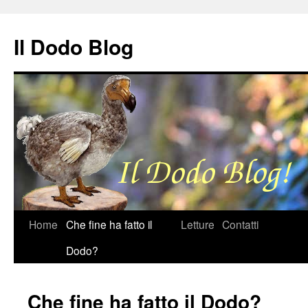
Il Dodo Blog
Vai
Home
Che fine ha fatto il
Letture
Contatti
al
Dodo?
contenuto
Che fine ha fatto il Dodo?