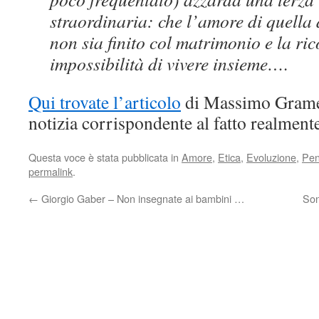
straordinaria: che l’amore di quell
non sia finito col matrimonio e la ri
impossibilità di vivere insieme….
Qui trovate l’articolo
di Massimo Grame
notizia corrispondente al fatto realment
Questa voce è stata pubblicata in
Amore
,
Etica
,
Evoluzione
,
Pens
permalink
.
←
Giorgio Gaber – Non insegnate ai bambini …
Son