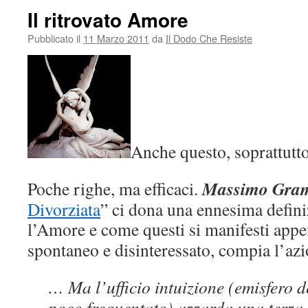
Il ritrovato Amore
Pubblicato il
11 Marzo 2011
da
Il Dodo Che Resiste
Anche questo, soprattutt
Massimo Gram
Poche righe, ma efficaci.
Divorziata
” ci dona una ennesima defini
l’Amore e come questi
si manifesti app
spontaneo e disinteressato, compia l’az
… Ma l’ufficio intuizione (emisfero de
poco frequentato) azzarda una terza i