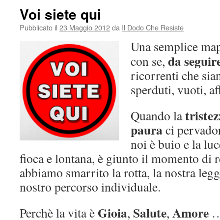
Voi siete qui
Pubblicato il
23 Maggio 2012
da
Il Dodo Che Resiste
Una semplice map
da seguir
con se,
ricorrenti che sia
sperduti, vuoti, af
triste
Quando la
paura
ci pervado
noi è buio e la lu
fioca e lontana, è giunto il momento di 
abbiamo smarrito la rotta, la nostra legg
nostro percorso individuale.
Gioia
Salute
Amore
Perchè la vita è
,
,
… 