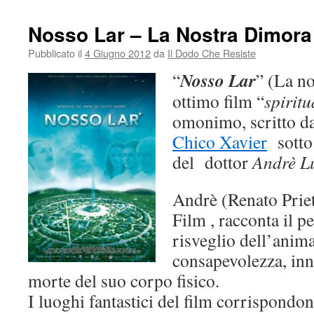
Nosso Lar – La Nostra Dimora
Pubblicato il
4 Giugno 2012
da
Il Dodo Che Resiste
Nosso Lar
“
” (La n
ottimo film “
spiritu
omonimo, scritto d
Chico Xavier
sotto 
del dottor
Andrè L
Andrè (Renato Prieto
Film , racconta il p
risveglio dell’anima
consapevolezza, inn
morte del suo corpo fisico.
I luoghi fantastici del film corrispondono