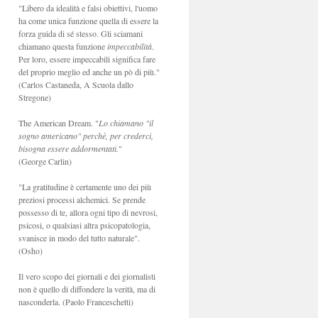
"Libero da idealità e falsi obiettivi, l'uomo
ha come unica funzione quella di essere la
forza guida di sé stesso. Gli sciamani
chiamano questa funzione
impeccabilità
.
Per loro, essere impeccabili significa fare
del proprio meglio ed anche un pò di più."
(Carlos Castaneda, A Scuola dallo
Stregone)
The American Dream. "
Lo chiamano "il
sogno americano" perchè, per crederci,
bisogna essere addormentati.
"
(George Carlin)
"La gratitudine è certamente uno dei più
preziosi processi alchemici. Se prende
possesso di te, allora ogni tipo di nevrosi,
psicosi, o qualsiasi altra psicopatologia,
svanisce in modo del tutto naturale".
(Osho)
Il vero scopo dei giornali e dei giornalisti
non è quello di diffondere la verità, ma di
nasconderla. (Paolo Franceschetti)