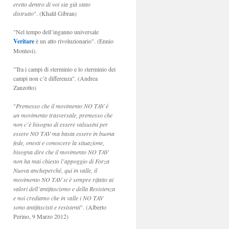
eretto dentro di voi sia già stato
distrutto
". (Khalil Gibran)
"Nel tempo dell’inganno universale
Veritare
è un atto rivoluzionario". (Ennio
Montesi).
"Tra i campi di sterminio e lo sterminio dei
campi non c’è differenza". (Andrea
Zanzotto)
"
Premesso che il movimento NO TAV è
un movimento trasversale, premesso che
non c’è bisogno di essere valsusini per
essere NO TAV ma basta essere in buona
fede, onesti e conoscere la situazione,
bisogna dire che il movimento NO TAV
non ha mai chiesto l’appoggio di Forza
Nuova ancheperché, qui in valle, il
movimento NO TAV si è sempre rifatto ai
valori dell’antifascismo e della Resistenza
e noi crediamo che in valle i NO TAV
sono antifascisti e resistenti
". (Alberto
Perino, 9 Marzo 2012)