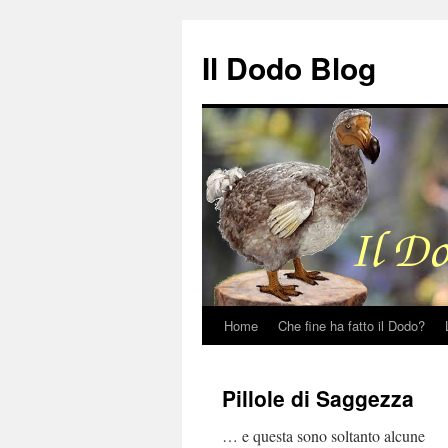
Il Dodo Blog
Home
Che fine ha fatto il Dodo?
Vai
al
Pillole di Saggezza
contenuto
… e questa sono soltanto alcune