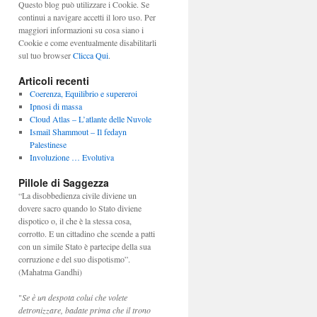
Questo blog può utilizzare i Cookie. Se
continui a navigare accetti il loro uso. Per
maggiori informazioni su cosa siano i
Cookie e come eventualmente disabilitarli
sul tuo browser
Clicca Qui
.
Articoli recenti
Coerenza, Equilibrio e supereroi
Ipnosi di massa
Cloud Atlas – L’atlante delle Nuvole
Ismail Shammout – Il fedayn
Palestinese
Involuzione … Evolutiva
Pillole di Saggezza
“La disobbedienza civile diviene un
dovere sacro quando lo Stato diviene
dispotico o, il che è la stessa cosa,
corrotto. E un cittadino che scende a patti
con un simile Stato è partecipe della sua
corruzione e del suo dispotismo”.
(Mahatma Gandhi)
"
Se è un despota colui che volete
detronizzare, badate prima che il trono