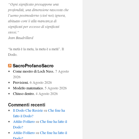
“Ogni significato presuppone una
profondità, una dimensione nascosta che
l’uomo postmoderno (cioè noi) ignora,
abituato com’è alla mancanza di
significati per eccesso di significati
stessi.“
Jean Baudrillard
“la metà è la meta, la meta è a metà”. Il
Dodo.
SacroProfanoSacro
Come mostro di Loch Ness.
7 Agosto
2026
Previsioni.
6 Agosto 2026
Modello matematico.
5 Agosto 2026
Chiuso dentro.
4 Agosto 2026
Commenti recenti
Il Dodo Che Resiste
su
Che fine ha
fatto il Dodo?
Attilio Folliero
su
Che fine ha fatto il
Dodo?
Attilio Folliero
su
Che fine ha fatto il
Dodo?