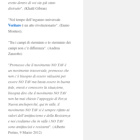
eretto dentro di voi sia già stato
distrutto
". (Khalil Gibran)
"Nel tempo dell’inganno universale
Veritare
è un atto rivoluzionario". (Ennio
Montesi).
"Tra i campi di sterminio e lo sterminio dei
campi non c’è differenza". (Andrea
Zanzotto)
"
Premesso che il movimento NO TAV è
un movimento trasversale, premesso che
non c’è bisogno di essere valsusini per
essere NO TAV ma basta essere in buona
fede, onesti e conoscere la situazione,
bisogna dire che il movimento NO TAV
non ha mai chiesto l’appoggio di Forza
Nuova ancheperché, qui in valle, il
movimento NO TAV si è sempre rifatto ai
valori dell’antifascismo e della Resistenza
e noi crediamo che in valle i NO TAV
sono antifascisti e resistenti
". (Alberto
Perino, 9 Marzo 2012)