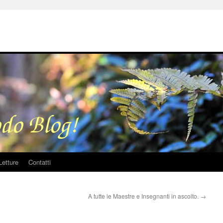
Letture
Contatti
A tutte le Maestre e Insegnanti in ascolto.
→