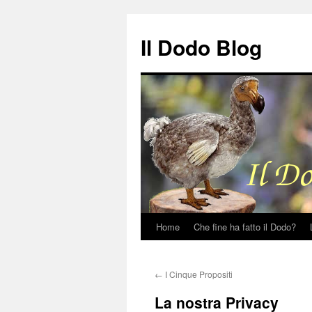
Il Dodo Blog
Home
Che fine ha fatto il Dodo?
Vai
al
←
I Cinque Propositi
contenuto
La nostra Privacy