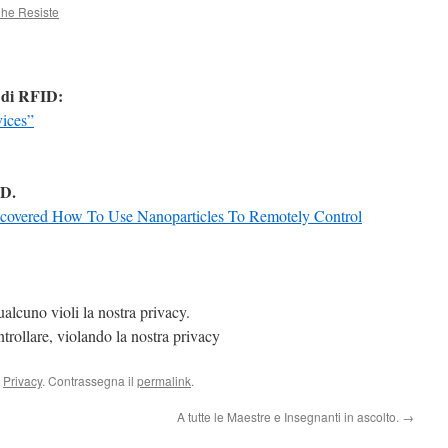
Che Resiste
di RFID:
vices”
ID.
scovered How To Use Nanoparticles To Remotely Control
alcuno violi la nostra privacy.
trollare, violando la nostra privacy
,
Privacy
. Contrassegna il
permalink
.
A tutte le Maestre e Insegnanti in ascolto.
→