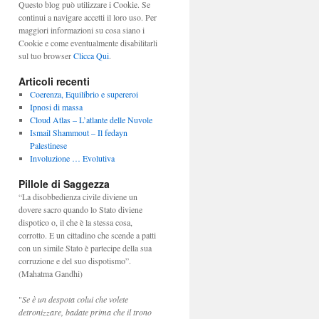
Questo blog può utilizzare i Cookie. Se
continui a navigare accetti il loro uso. Per
maggiori informazioni su cosa siano i
Cookie e come eventualmente disabilitarli
sul tuo browser
Clicca Qui
.
Articoli recenti
Coerenza, Equilibrio e supereroi
Ipnosi di massa
Cloud Atlas – L’atlante delle Nuvole
Ismail Shammout – Il fedayn
Palestinese
Involuzione … Evolutiva
Pillole di Saggezza
“La disobbedienza civile diviene un
dovere sacro quando lo Stato diviene
dispotico o, il che è la stessa cosa,
corrotto. E un cittadino che scende a patti
con un simile Stato è partecipe della sua
corruzione e del suo dispotismo”.
(Mahatma Gandhi)
"
Se è un despota colui che volete
detronizzare, badate prima che il trono