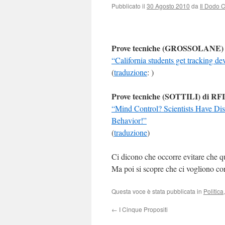
Pubblicato il
30 Agosto 2010
da
Il Dodo 
Prove tecniche (GROSSOLANE) 
“California students get tracking de
(
traduzione
: )
Prove tecniche (SOTTILI) di RF
“Mind Control? Scientists Have Di
Behavior!”
(
traduzione
)
Ci dicono che occorre evitare che qu
Ma poi si scopre che ci vogliono con
Questa voce è stata pubblicata in
Politica
←
I Cinque Propositi