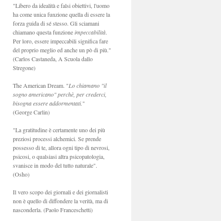
"Libero da idealità e falsi obiettivi, l'uomo
ha come unica funzione quella di essere la
forza guida di sé stesso. Gli sciamani
chiamano questa funzione
impeccabilità
.
Per loro, essere impeccabili significa fare
del proprio meglio ed anche un pò di più."
(Carlos Castaneda, A Scuola dallo
Stregone)
The American Dream. "
Lo chiamano "il
sogno americano" perchè, per crederci,
bisogna essere addormentati.
"
(George Carlin)
"La gratitudine è certamente uno dei più
preziosi processi alchemici. Se prende
possesso di te, allora ogni tipo di nevrosi,
psicosi, o qualsiasi altra psicopatologia,
svanisce in modo del tutto naturale".
(Osho)
Il vero scopo dei giornali e dei giornalisti
non è quello di diffondere la verità, ma di
nasconderla. (Paolo Franceschetti)