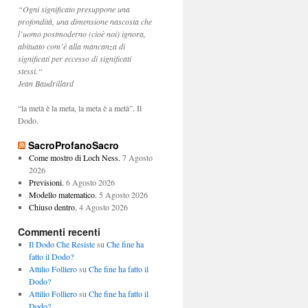
“Ogni significato presuppone una
profondità, una dimensione nascosta che
l’uomo postmoderno (cioè noi) ignora,
abituato com’è alla mancanza di
significati per eccesso di significati
stessi.“
Jean Baudrillard
“la metà è la meta, la meta è a metà”. Il
Dodo.
SacroProfanoSacro
Come mostro di Loch Ness.
7 Agosto
2026
Previsioni.
6 Agosto 2026
Modello matematico.
5 Agosto 2026
Chiuso dentro.
4 Agosto 2026
Commenti recenti
Il Dodo Che Resiste
su
Che fine ha
fatto il Dodo?
Attilio Folliero
su
Che fine ha fatto il
Dodo?
Attilio Folliero
su
Che fine ha fatto il
Dodo?