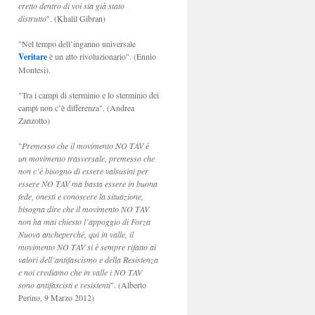
eretto dentro di voi sia già stato
distrutto
". (Khalil Gibran)
"Nel tempo dell’inganno universale
Veritare
è un atto rivoluzionario". (Ennio
Montesi).
"Tra i campi di sterminio e lo sterminio dei
campi non c’è differenza". (Andrea
Zanzotto)
"
Premesso che il movimento NO TAV è
un movimento trasversale, premesso che
non c’è bisogno di essere valsusini per
essere NO TAV ma basta essere in buona
fede, onesti e conoscere la situazione,
bisogna dire che il movimento NO TAV
non ha mai chiesto l’appoggio di Forza
Nuova ancheperché, qui in valle, il
movimento NO TAV si è sempre rifatto ai
valori dell’antifascismo e della Resistenza
e noi crediamo che in valle i NO TAV
sono antifascisti e resistenti
". (Alberto
Perino, 9 Marzo 2012)