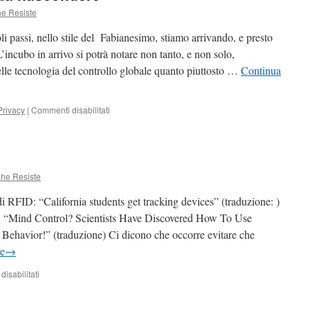
he Resiste
coli passi, nello stile del Fabianesimo, stiamo arrivando, e presto
’incubo in arrivo si potrà notare non tanto, e non solo,
elle tecnologia del controllo globale quanto piuttosto …
Continua
su
Privacy
|
Commenti disabilitati
Tanto
io
non
ho
nulla
Che Resiste
da
nascondere
ID: “California students get tracking devices” (traduzione: )
. “Mind Control? Scientists Have Discovered How To Use
Behavior!” (traduzione) Ci dicono che occorre evitare che
re
→
su
isabilitati
La
nostra