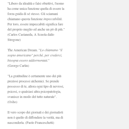
"Libero da idealità e falsi obiettivi, l'uomo
ha come unica funzione quella di essere la
forza guida di sé stesso. Gli sciamani
chiamano questa funzione
impeccabilità
.
Per loro, essere impeccabili significa fare
del proprio meglio ed anche un pò di più."
(Carlos Castaneda, A Scuola dallo
Stregone)
The American Dream. "
Lo chiamano "il
sogno americano" perchè, per crederci,
bisogna essere addormentati.
"
(George Carlin)
"La gratitudine è certamente uno dei più
preziosi processi alchemici. Se prende
possesso di te, allora ogni tipo di nevrosi,
psicosi, o qualsiasi altra psicopatologia,
svanisce in modo del tutto naturale".
(Osho)
Il vero scopo dei giornali e dei giornalisti
non è quello di diffondere la verità, ma di
nasconderla. (Paolo Franceschetti)