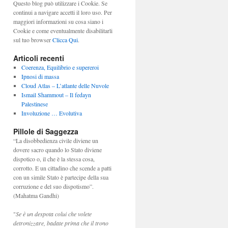
Questo blog può utilizzare i Cookie. Se
continui a navigare accetti il loro uso. Per
maggiori informazioni su cosa siano i
Cookie e come eventualmente disabilitarli
sul tuo browser
Clicca Qui
.
Articoli recenti
Coerenza, Equilibrio e supereroi
Ipnosi di massa
Cloud Atlas – L’atlante delle Nuvole
Ismail Shammout – Il fedayn
Palestinese
Involuzione … Evolutiva
Pillole di Saggezza
“La disobbedienza civile diviene un
dovere sacro quando lo Stato diviene
dispotico o, il che è la stessa cosa,
corrotto. E un cittadino che scende a patti
con un simile Stato è partecipe della sua
corruzione e del suo dispotismo”.
(Mahatma Gandhi)
"
Se è un despota colui che volete
detronizzare, badate prima che il trono