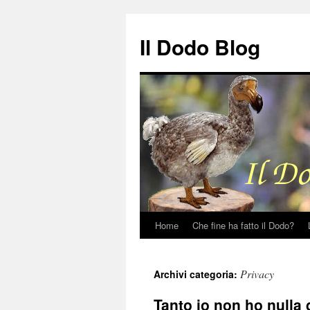
Il Dodo Blog
Home
Che fine ha fatto il Dodo?
Vai
al
Privacy
Archivi categoria:
contenuto
Tanto io non ho nulla