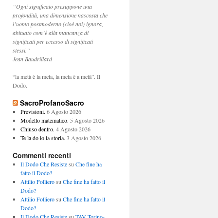
“Ogni significato presuppone una
profondità, una dimensione nascosta che
l’uomo postmoderno (cioè noi) ignora,
abituato com’è alla mancanza di
significati per eccesso di significati
stessi.“
Jean Baudrillard
“la metà è la meta, la meta è a metà”. Il
Dodo.
SacroProfanoSacro
Previsioni.
6 Agosto 2026
Modello matematico.
5 Agosto 2026
Chiuso dentro.
4 Agosto 2026
Te la do io la storia.
3 Agosto 2026
Commenti recenti
Il Dodo Che Resiste
su
Che fine ha
fatto il Dodo?
Attilio Folliero
su
Che fine ha fatto il
Dodo?
Attilio Folliero
su
Che fine ha fatto il
Dodo?
Il Dodo Che Resiste
su
TAV Torino-