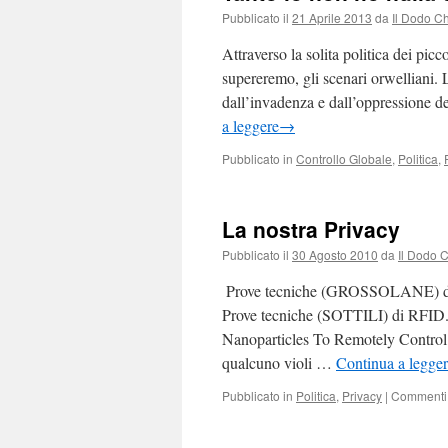
Pubblicato il
21 Aprile 2013
da
Il Dodo C
Attraverso la solita politica dei pic
supereremo, gli scenari orwelliani. L
dall’invadenza e dall’oppressione d
a leggere
→
Pubblicato in
Controllo Globale
,
Politica
,
La nostra Privacy
Pubblicato il
30 Agosto 2010
da
Il Dodo 
Prove tecniche (GROSSOLANE) di RF
Prove tecniche (SOTTILI) di RFID
Nanoparticles To Remotely Control 
qualcuno violi …
Continua a legge
Pubblicato in
Politica
,
Privacy
|
Commenti d