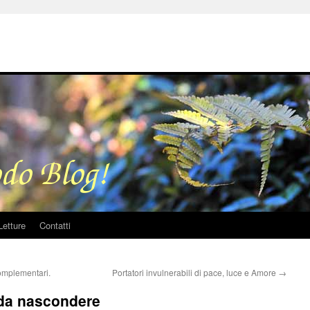
Letture
Contatti
omplementari.
Portatori invulnerabili di pace, luce e Amore
→
 da nascondere