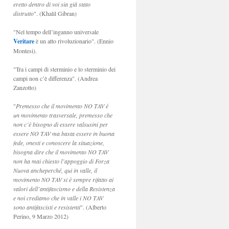
eretto dentro di voi sia già stato
distrutto
". (Khalil Gibran)
"Nel tempo dell’inganno universale
Veritare
è un atto rivoluzionario". (Ennio
Montesi).
"Tra i campi di sterminio e lo sterminio dei
campi non c’è differenza". (Andrea
Zanzotto)
"
Premesso che il movimento NO TAV è
un movimento trasversale, premesso che
non c’è bisogno di essere valsusini per
essere NO TAV ma basta essere in buona
fede, onesti e conoscere la situazione,
bisogna dire che il movimento NO TAV
non ha mai chiesto l’appoggio di Forza
Nuova ancheperché, qui in valle, il
movimento NO TAV si è sempre rifatto ai
valori dell’antifascismo e della Resistenza
e noi crediamo che in valle i NO TAV
sono antifascisti e resistenti
". (Alberto
Perino, 9 Marzo 2012)