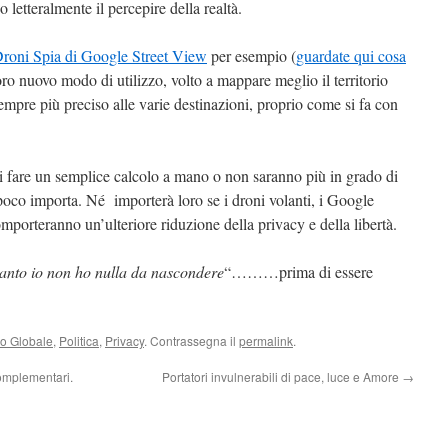
 letteralmente il percepire della realtà.
roni Spia di Google Street View
per esempio (
guardate qui cosa
 loro nuovo modo di utilizzo, volto a mappare meglio il territorio
sempre più preciso alle varie destinazioni, proprio come si fa con
i fare un semplice calcolo a mano o non saranno più in grado di
poco importa. Né importerà loro se i droni volanti, i Google
porteranno un’ulteriore riduzione della privacy e della libertà.
tanto io non ho nulla da nascondere
“………prima di essere
lo Globale
,
Politica
,
Privacy
. Contrassegna il
permalink
.
omplementari.
Portatori invulnerabili di pace, luce e Amore
→