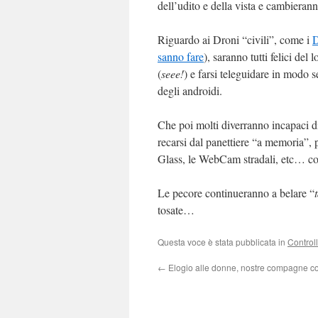
dell’udito e della vista e cambieranno
Riguardo ai Droni “civili”, come i
D
sanno fare
), saranno tutti felici del
(
seee!
) e farsi teleguidare in modo 
degli androidi.
Che poi molti diverranno incapaci d
recarsi dal panettiere “a memoria”, 
Glass, le WebCam stradali, etc… com
Le pecore continueranno a belare “
tosate…
Questa voce è stata pubblicata in
Control
←
Elogio alle donne, nostre compagne c