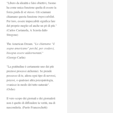
"Libero da idealità e falsi obiettivi, l'uomo
ha come unica funzione quella di essere la
forza guida di sé stesso. Gli sciamani
chiamano questa funzione
impeccabilità
.
Per loro, essere impeccabili significa fare
del proprio meglio ed anche un pò di più."
(Carlos Castaneda, A Scuola dallo
Stregone)
The American Dream. "
Lo chiamano "il
sogno americano" perchè, per crederci,
bisogna essere addormentati.
"
(George Carlin)
"La gratitudine è certamente uno dei più
preziosi processi alchemici. Se prende
possesso di te, allora ogni tipo di nevrosi,
psicosi, o qualsiasi altra psicopatologia,
svanisce in modo del tutto naturale".
(Osho)
Il vero scopo dei giornali e dei giornalisti
non è quello di diffondere la verità, ma di
nasconderla. (Paolo Franceschetti)