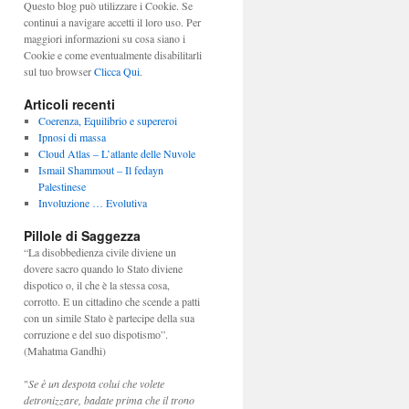
Questo blog può utilizzare i Cookie. Se
continui a navigare accetti il loro uso. Per
maggiori informazioni su cosa siano i
Cookie e come eventualmente disabilitarli
sul tuo browser
Clicca Qui
.
Articoli recenti
Coerenza, Equilibrio e supereroi
Ipnosi di massa
Cloud Atlas – L’atlante delle Nuvole
Ismail Shammout – Il fedayn
Palestinese
Involuzione … Evolutiva
Pillole di Saggezza
“La disobbedienza civile diviene un
dovere sacro quando lo Stato diviene
dispotico o, il che è la stessa cosa,
corrotto. E un cittadino che scende a patti
con un simile Stato è partecipe della sua
corruzione e del suo dispotismo”.
(Mahatma Gandhi)
"
Se è un despota colui che volete
detronizzare, badate prima che il trono