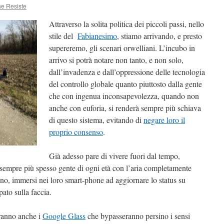
he Resiste
Attraverso la solita politica dei piccoli passi, nello
stile del
Fabianesimo
, stiamo arrivando, e presto
supereremo, gli scenari orwelliani. L’incubo in
arrivo si potrà notare non tanto, e non solo,
dall’invadenza e dall’oppressione delle tecnologia
del controllo globale quanto piuttosto dalla gente
che con ingenua inconsapevolezza, quando non
anche con euforia, si renderà sempre più schiava
di questo sistema, evitando di
negare loro il
proprio consenso
.
Già adesso pare di vivere fuori dal tempo,
e sempre più spesso gente di ogni età con l’aria completamente
ono, immersi nei loro smart-phone ad aggiornare lo status su
ato sulla faccia.
ranno anche i
Google Glass
che bypasseranno persino i sensi