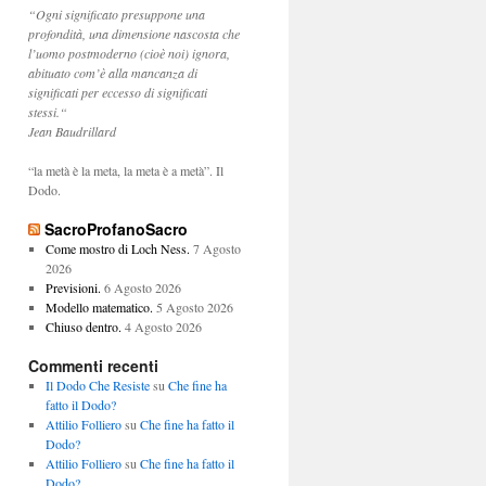
“Ogni significato presuppone una
profondità, una dimensione nascosta che
l’uomo postmoderno (cioè noi) ignora,
abituato com’è alla mancanza di
significati per eccesso di significati
stessi.“
Jean Baudrillard
“la metà è la meta, la meta è a metà”. Il
Dodo.
SacroProfanoSacro
Come mostro di Loch Ness.
7 Agosto
2026
Previsioni.
6 Agosto 2026
Modello matematico.
5 Agosto 2026
Chiuso dentro.
4 Agosto 2026
Commenti recenti
Il Dodo Che Resiste
su
Che fine ha
fatto il Dodo?
Attilio Folliero
su
Che fine ha fatto il
Dodo?
Attilio Folliero
su
Che fine ha fatto il
Dodo?