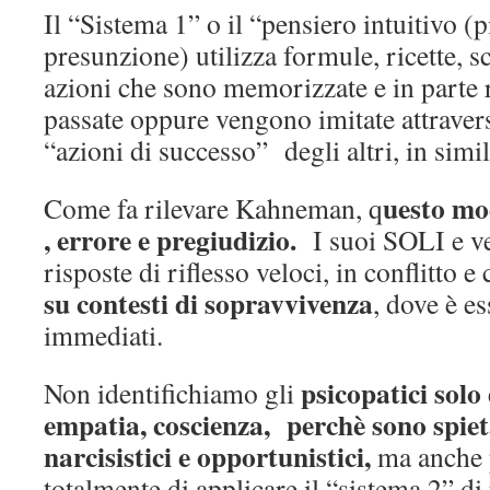
Il “Sistema 1” o il “pensiero intuitivo 
presunzione) utilizza formule, ricette, s
azioni che sono memorizzate e in parte 
passate oppure vengono imitate attravers
“azioni di successo” degli altri, in simil
uesto mo
Come fa rilevare Kahneman, q
, errore e pregiudizio.
I suoi SOLI e ve
risposte di riflesso veloci, in conflitto 
su contesti di sopravvivenza
, dove è e
immediati.
psicopatici solo
Non identifichiamo gli
empatia, coscienza, perchè sono spiet
narcisistici e opportunistici,
ma anche
totalmente di applicare il “sistema 2” di