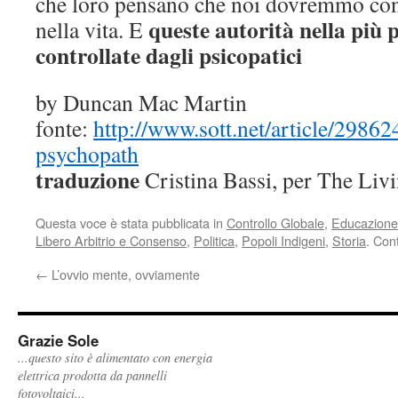
che loro pensano che noi dovremmo con
queste autorità nella più p
nella vita. E
controllate dagli psicopatici
by Duncan Mac Martin
fonte:
http://www.sott.net/article/2986
psychopath
traduzione
Cristina Bassi, per The Livi
Questa voce è stata pubblicata in
Controllo Globale
,
Educazione
Libero Arbitrio e Consenso
,
Politica
,
Popoli Indigeni
,
Storia
. Con
←
L’ovvio mente, ovviamente
Grazie Sole
...questo sito è alimentato con energia
elettrica prodotta da pannelli
fotovoltaici...