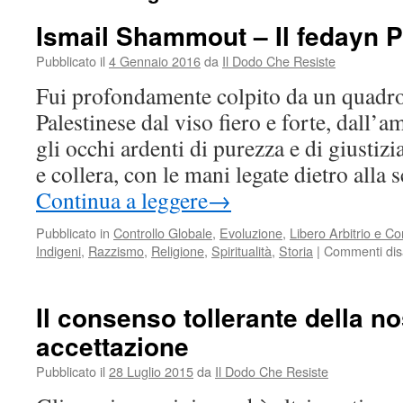
Ismail Shammout – Il fedayn P
Pubblicato il
4 Gennaio 2016
da
Il Dodo Che Resiste
Fui profondamente colpito da un quadr
Palestinese dal viso fiero e forte, dall’
gli occhi ardenti di purezza e di giustizi
e collera, con le mani legate dietro alla
Continua a leggere
→
Pubblicato in
Controllo Globale
,
Evoluzione
,
Libero Arbitrio e C
Indigeni
,
Razzismo
,
Religione
,
Spiritualità
,
Storia
|
Commenti disab
Il consenso tollerante della n
accettazione
Pubblicato il
28 Luglio 2015
da
Il Dodo Che Resiste