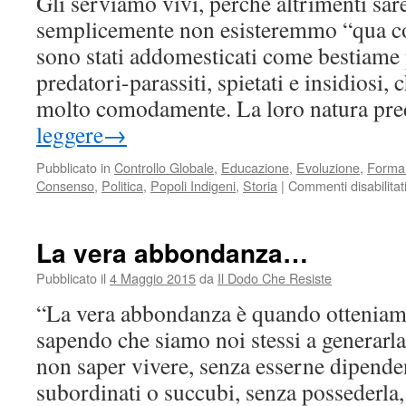
Gli serviamo vivi, perchè altrimenti sar
semplicemente non esisteremmo “qua co
sono stati addomesticati come bestiame 
predatori-parassiti, spietati e insidiosi
molto comodamente. La loro natura pr
leggere
→
Pubblicato in
Controllo Globale
,
Educazione
,
Evoluzione
,
Forma
Consenso
,
Politica
,
Popoli Indigeni
,
Storia
|
Commenti disabilitat
La vera abbondanza…
Pubblicato il
4 Maggio 2015
da
Il Dodo Che Resiste
“La vera abbondanza è quando otteniamo 
sapendo che siamo noi stessi a generarla
non saper vivere, senza esserne dipende
subordinati o succubi, senza possederla,