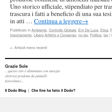
Uno storico ufficiale, stipendiato per tra
trascura i fatti a beneficio di una sua t
in atti …
Continua a leggere
→
Pubblicato in
Ambiente
,
Controllo Globale
,
Erri De Luca
,
Etica
,
Inquinamento
,
Libero Arbitrio e Consenso
,
no-tav
,
Politica
,
tav
|
←
Articoli meno recenti
Grazie Sole
...questo sito è alimentato con energia
elettrica prodotta da pannelli
fotovoltaici...
Il Dodo Blog
Che fine ha fatto il Dodo?