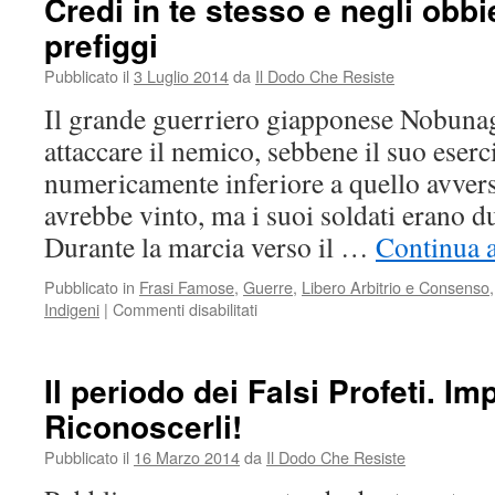
Credi in te stesso e negli obbie
prefiggi
Pubblicato il
3 Luglio 2014
da
Il Dodo Che Resiste
Il grande guerriero giapponese Nobunag
attaccare il nemico, sebbene il suo eserc
numericamente inferiore a quello avvers
avrebbe vinto, ma i suoi soldati erano d
Durante la marcia verso il …
Continua a
Pubblicato in
Frasi Famose
,
Guerre
,
Libero Arbitrio e Consenso
su
Indigeni
|
Commenti disabilitati
Credi
in
te
Il periodo dei Falsi Profeti. Im
stesso
Riconoscerli!
e
negli
Pubblicato il
16 Marzo 2014
da
Il Dodo Che Resiste
obbiettivi
che