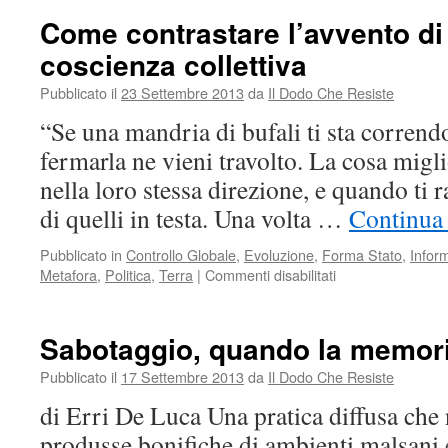
e
Come contrastare l’avvento d
il
coscienza collettiva
perché
le
Pubblicato il
23 Settembre 2013
da
Il Dodo Che Resiste
cose
sono
“Se una mandria di bufali ti sta correndo
andate
fermarla ne vieni travolto. La cosa migli
così
nella loro stessa direzione, e quando ti
di quelli in testa. Una volta …
Continua 
Pubblicato in
Controllo Globale
,
Evoluzione
,
Forma Stato
,
Infor
su
Metafora
,
Politica
,
Terra
|
Commenti disabilitati
Come
contrastare
l’avvento
Sabotaggio, quando la memori
di
una
Pubblicato il
17 Settembre 2013
da
Il Dodo Che Resiste
nuova
di Erri De Luca Una pratica diffusa che 
coscienza
collettiva
produsse bonifiche di ambienti malsani e