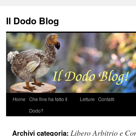
Il Dodo Blog
Vai
Home
Che fine ha fatto il
Letture
Contatti
al
Dodo?
contenuto
Libero Arbitrio e Co
Archivi categoria: