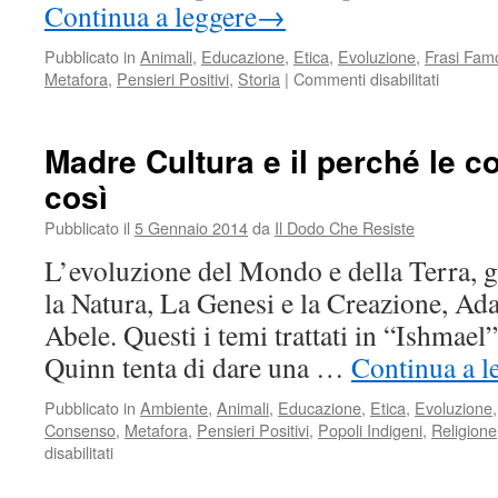
Continua a leggere
→
Pubblicato in
Animali
,
Educazione
,
Etica
,
Evoluzione
,
Frasi Fam
su
Metafora
,
Pensieri Positivi
,
Storia
|
Commenti disabilitati
Dove
vuoi
andare
Madre Cultura e il perché le 
così
Pubblicato il
5 Gennaio 2014
da
Il Dodo Che Resiste
L’evoluzione del Mondo e della Terra, g
la Natura, La Genesi e la Creazione, A
Abele. Questi i temi trattati in “Ishmael”
Quinn tenta di dare una …
Continua a l
Pubblicato in
Ambiente
,
Animali
,
Educazione
,
Etica
,
Evoluzione
Consenso
,
Metafora
,
Pensieri Positivi
,
Popoli Indigeni
,
Religione
su
disabilitati
Madre
Cultura