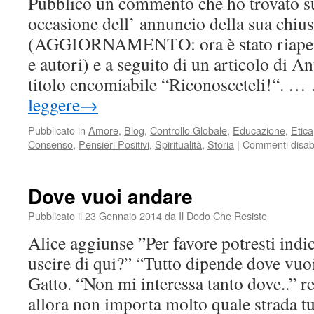
Pubblico un commento che ho trovato s
ti
occasione dell’ annuncio della sua chiu
prefiggi
(AGGIORNAMENTO: ora è stato riaperto
e autori) e a seguito di un articolo di 
titolo encomiabile “Riconosceteli!“. 
leggere
→
Pubblicato in
Amore
,
Blog
,
Controllo Globale
,
Educazione
,
Etica
Consenso
,
Pensieri Positivi
,
Spiritualità
,
Storia
|
Commenti disabil
Dove vuoi andare
Pubblicato il
23 Gennaio 2014
da
Il Dodo Che Resiste
Alice aggiunse ”Per favore potresti indi
uscire di qui?” “Tutto dipende dove vuoi
Gatto. “Non mi interessa tanto dove..” re
allora non importa molto quale strada t