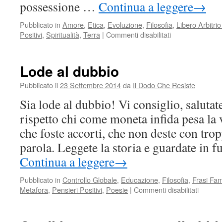
possessione …
Continua a leggere
→
Pubblicato in
Amore
,
Etica
,
Evoluzione
,
Filosofia
,
Libero Arbitri
su
Positivi
,
Spiritualità
,
Terra
|
Commenti disabilitati
La
vera
abbondanza…
Lode al dubbio
Pubblicato il
23 Settembre 2014
da
Il Dodo Che Resiste
Sia lode al dubbio! Vi consiglio, saluta
rispetto chi come moneta infida pesa la 
che foste accorti, che non deste con trop
parola. Leggete la storia e guardate in 
Continua a leggere
→
Pubblicato in
Controllo Globale
,
Educazione
,
Filosofia
,
Frasi Fa
su
Metafora
,
Pensieri Positivi
,
Poesie
|
Commenti disabilitati
Lode
al
dubbio