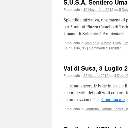
S.U.S.A. Sentiero Uma
la
TAV
Pubblicato il
19 Novembre 2012
da
Il Do
Torino-
Lione
Splendida iniziativa, una catena di
per 3 minuti Piazza Castello di Tori
Umano di Solidarietà Ambientale“, 
Pubblicato in
Ambiente
,
Amore
,
Etica
,
Evo
su
Spiritualità
,
tav
|
Commenti disabilitati
S.U.
Sent
Uma
Val di Susa, 3 Luglio 
di
Soli
Pubblicato il
25 Ottobre 2012
da
Il Dodo 
Amb
“…sento ancora le botte in testa e i
ancora i volti dei poliziotti coperti
”ti ammazziamo” …
Continua a leg
Pubblicato in
Controllo Globale
,
Forma St