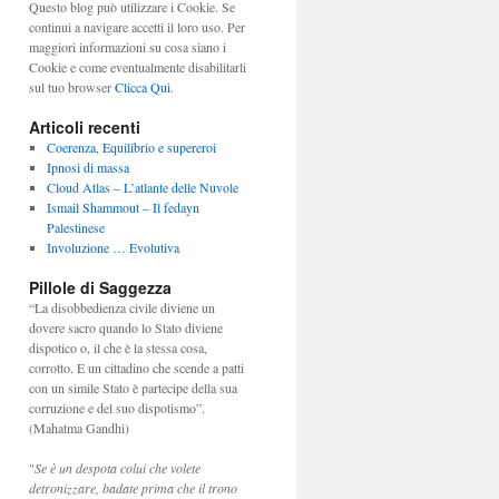
Questo blog può utilizzare i Cookie. Se
continui a navigare accetti il loro uso. Per
maggiori informazioni su cosa siano i
Cookie e come eventualmente disabilitarli
sul tuo browser
Clicca Qui
.
Articoli recenti
Coerenza, Equilibrio e supereroi
Ipnosi di massa
Cloud Atlas – L’atlante delle Nuvole
Ismail Shammout – Il fedayn
Palestinese
Involuzione … Evolutiva
Pillole di Saggezza
“La disobbedienza civile diviene un
dovere sacro quando lo Stato diviene
dispotico o, il che è la stessa cosa,
corrotto. E un cittadino che scende a patti
con un simile Stato è partecipe della sua
corruzione e del suo dispotismo”.
(Mahatma Gandhi)
"
Se è un despota colui che volete
detronizzare, badate prima che il trono