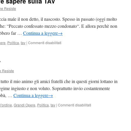
e sapere sulla TAV
3
Luglio
he Resiste
2011:
non
ia male il non detto, il nascosto. Spesso in passato (oggi molto
archiviate
 che: “Peccato confessato mezzo condonato“. E allora perchè non
quel
rebbero far …
Continua a leggere
→
sangue
su
pere
,
Politica
,
tav
|
Commenti disabilitati
Quello
che
NON
V
si
deve
e Resiste
sapere
sulla
tto il mio animo gli amici fratelli che in questi giorni lottano in
TAV
egime ingiusto e non voluto. Soprattutto invio costantemente
Abbà, …
Continua a leggere
→
su
l'ordine
,
Grandi Opere
,
Politica
,
tav
|
Commenti disabilitati
Sempre
e
solo
NO-
TAV