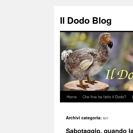
Il Dodo Blog
Home
Che fine ha fatto il Dodo?
Vai
al
tav
Archivi categoria:
contenuto
Sabotaggio, quando l