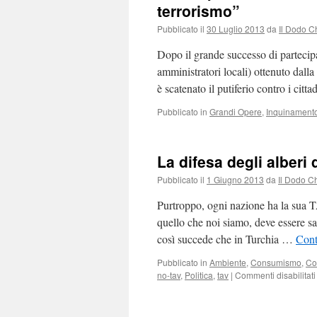
terrorismo”
Pubblicato il
30 Luglio 2013
da
Il Dodo C
Dopo il grande successo di partecipaz
amministratori locali) ottenuto dall
è scatenato il putiferio contro i ci
Pubblicato in
Grandi Opere
,
Inquinament
La difesa degli alberi 
Pubblicato il
1 Giugno 2013
da
Il Dodo C
Purtroppo, ogni nazione ha la sua T
quello che noi siamo, deve essere sac
così succede che in Turchia …
Cont
Pubblicato in
Ambiente
,
Consumismo
,
Co
no-tav
,
Politica
,
tav
|
Commenti disabilitati