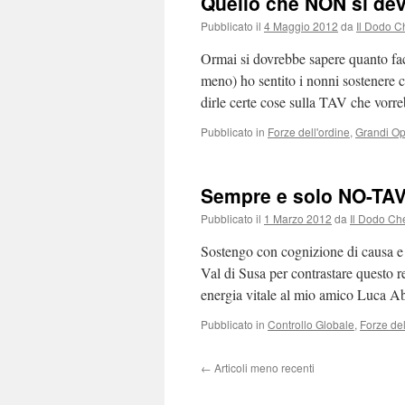
Quello che NON si dev
Pubblicato il
4 Maggio 2012
da
Il Dodo C
Ormai si dovrebbe sapere quanto facc
meno) ho sentito i nonni sostenere
dirle certe cose sulla TAV che vor
Pubblicato in
Forze dell'ordine
,
Grandi O
Sempre e solo NO-TA
Pubblicato il
1 Marzo 2012
da
Il Dodo Ch
Sostengo con cognizione di causa e tu
Val di Susa per contrastare questo r
energia vitale al mio amico Luca 
Pubblicato in
Controllo Globale
,
Forze del
←
Articoli meno recenti