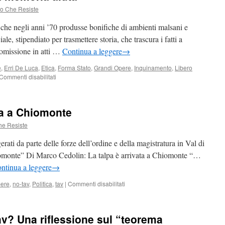
do Che Resiste
 che negli anni ’70 produsse bonifiche di ambienti malsani e
ale, stipendiato per trasmettere storia, che trascura i fatti a
 omissione in atti …
Continua a leggere
→
e
,
Erri De Luca
,
Etica
,
Forma Stato
,
Grandi Opere
,
Inquinamento
,
Libero
su
Commenti disabilitati
Sabotaggio,
quando
la
ata a Chiomonte
memoria
aiuta
he Resiste
erati da parte delle forze dell’ordine e della magistratura in Val di
hiomonte” Di Marco Cedolin: La talpa è arrivata a Chiomonte “…
ntinua a leggere
→
su
pere
,
no-tav
,
Politica
,
tav
|
Commenti disabilitati
Tav:
la
‘talpa’
av? Una riflessione sul “teorema
è