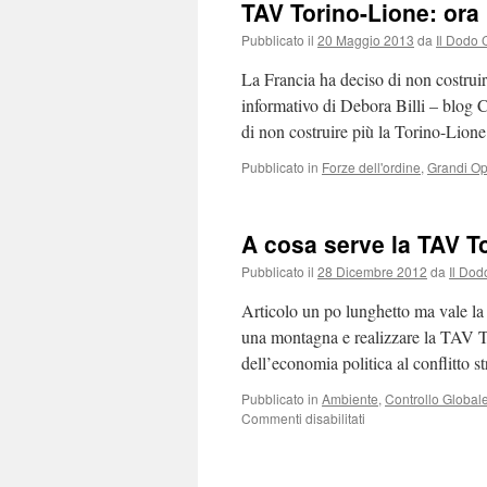
TAV Torino-Lione: ora 
Pubblicato il
20 Maggio 2013
da
Il Dodo 
La Francia ha deciso di non costruir
informativo di Debora Billi – blog 
di non costruire più la Torino-Lion
Pubblicato in
Forze dell'ordine
,
Grandi O
A cosa serve la TAV T
Pubblicato il
28 Dicembre 2012
da
Il Dod
Articolo un po lunghetto ma vale la 
una montagna e realizzare la TAV T
dell’economia politica al conflitto 
Pubblicato in
Ambiente
,
Controllo Global
su
Commenti disabilitati
A
cosa
serve