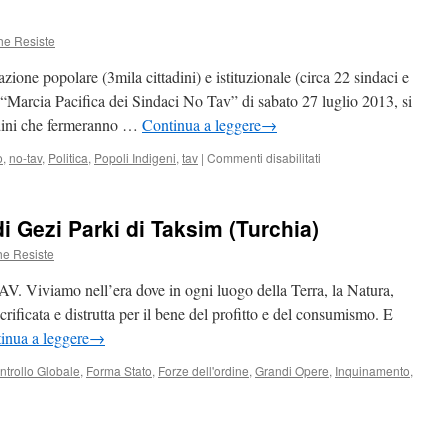
arrivata
a
he Resiste
Chiomonte
ione popolare (3mila cittadini) e istituzionale (circa 22 sindaci e
a “Marcia Pacifica dei Sindaci No Tav” di sabato 27 luglio 2013, si
ttadini che fermeranno …
Continua a leggere
→
su
o
,
no-tav
,
Politica
,
Popoli Indigeni
,
tav
|
Commenti disabilitati
Chi
ha
paura
di Gezi Parki di Taksim (Turchia)
dei
No
he Resiste
Tav?
Una
AV. Viviamo nell’era dove in ogni luogo della Terra, la Natura,
riflessione
rificata e distrutta per il bene del profitto e del consumismo. E
sul
inua a leggere
→
“teorema
terrorismo”
ntrollo Globale
,
Forma Stato
,
Forze dell'ordine
,
Grandi Opere
,
Inquinamento
,
su
La
difesa
degli