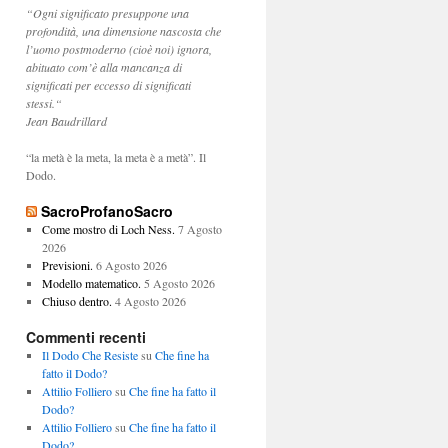
“Ogni significato presuppone una
profondità, una dimensione nascosta che
l’uomo postmoderno (cioè noi) ignora,
abituato com’è alla mancanza di
significati per eccesso di significati
stessi.“
Jean Baudrillard
“la metà è la meta, la meta è a metà”. Il
Dodo.
SacroProfanoSacro
Come mostro di Loch Ness.
7 Agosto
2026
Previsioni.
6 Agosto 2026
Modello matematico.
5 Agosto 2026
Chiuso dentro.
4 Agosto 2026
Commenti recenti
Il Dodo Che Resiste
su
Che fine ha
fatto il Dodo?
Attilio Folliero
su
Che fine ha fatto il
Dodo?
Attilio Folliero
su
Che fine ha fatto il
Dodo?