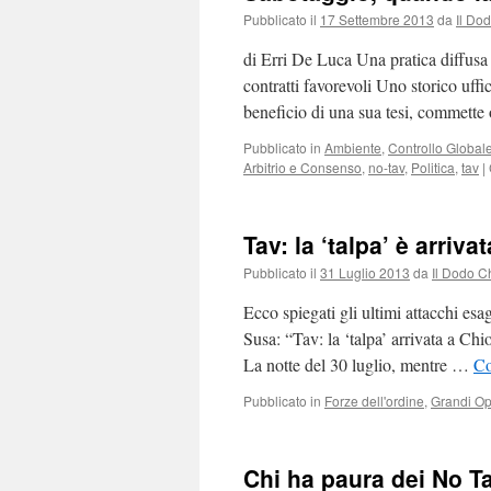
Pubblicato il
17 Settembre 2013
da
Il Do
di Erri De Luca Una pratica diffusa
contratti favorevoli Uno storico uffici
beneficio di una sua tesi, commette
Pubblicato in
Ambiente
,
Controllo Global
Arbitrio e Consenso
,
no-tav
,
Politica
,
tav
|
Tav: la ‘talpa’ è arriv
Pubblicato il
31 Luglio 2013
da
Il Dodo C
Ecco spiegati gli ultimi attacchi esag
Susa: “Tav: la ‘talpa’ arrivata a C
La notte del 30 luglio, mentre …
Co
Pubblicato in
Forze dell'ordine
,
Grandi O
Chi ha paura dei No T