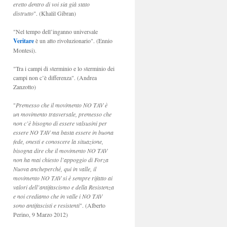
eretto dentro di voi sia già stato
distrutto
". (Khalil Gibran)
"Nel tempo dell’inganno universale
Veritare
è un atto rivoluzionario". (Ennio
Montesi).
"Tra i campi di sterminio e lo sterminio dei
campi non c’è differenza". (Andrea
Zanzotto)
"
Premesso che il movimento NO TAV è
un movimento trasversale, premesso che
non c’è bisogno di essere valsusini per
essere NO TAV ma basta essere in buona
fede, onesti e conoscere la situazione,
bisogna dire che il movimento NO TAV
non ha mai chiesto l’appoggio di Forza
Nuova ancheperché, qui in valle, il
movimento NO TAV si è sempre rifatto ai
valori dell’antifascismo e della Resistenza
e noi crediamo che in valle i NO TAV
sono antifascisti e resistenti
". (Alberto
Perino, 9 Marzo 2012)