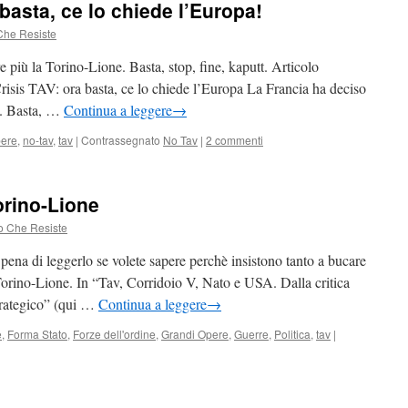
basta, ce lo chiede l’Europa!
alberi
di
Che Resiste
Gezi
Parki
e più la Torino-Lione. Basta, stop, fine, kaputt. Articolo
di
Crisis TAV: ora basta, ce lo chiede l’Europa La Francia ha deciso
Taksim
e. Basta, …
Continua a leggere
→
(Turchia)
pere
,
no-tav
,
tav
|
Contrassegnato
No Tav
|
2 commenti
orino-Lione
o Che Resiste
pena di leggerlo se volete sapere perchè insistono tanto a bucare
orino-Lione. In “Tav, Corridoio V, Nato e USA. Dalla critica
strategico” (qui …
Continua a leggere
→
e
,
Forma Stato
,
Forze dell'ordine
,
Grandi Opere
,
Guerre
,
Politica
,
tav
|