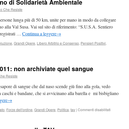
no di Solidarietà Ambientale
do Che Resiste
 persone lunga più di 50 km, unite per mano in modo da collegare
no alla Val Susa. Vai sul sito di riferimento: “S.U.S.A. Sentiero
registrati …
Continua a leggere
→
luzione
,
Grandi Opere
,
Libero Arbitrio e Consenso
,
Pensieri Positivi
,
S.A.
iero
no
2011: non archiviate quel sangue
darietà
Che Resiste
ientale
l sapore di sangue che dal naso scende giù fino alla gola, vedo
 da caschi e bandane, che si avvicinano alla barella e mi bisbigliano
gere
→
su
ato
,
Forze dell'ordine
,
Grandi Opere
,
Politica
,
tav
|
Commenti disabilitati
Val
di
Susa,