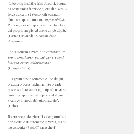
"Libero da idealità e falsi obiettivi, l'uomo
ha come unica funzione quella di essere la
forza guida di sé stesso. Gli sciamani
chiamano questa funzione
impeccabilità
.
Per loro, essere impeccabili significa fare
del proprio meglio ed anche un pò di più."
(Carlos Castaneda, A Scuola dallo
Stregone)
The American Dream. "
Lo chiamano "il
sogno americano" perchè, per crederci,
bisogna essere addormentati.
"
(George Carlin)
"La gratitudine è certamente uno dei più
preziosi processi alchemici. Se prende
possesso di te, allora ogni tipo di nevrosi,
psicosi, o qualsiasi altra psicopatologia,
svanisce in modo del tutto naturale".
(Osho)
Il vero scopo dei giornali e dei giornalisti
non è quello di diffondere la verità, ma di
nasconderla. (Paolo Franceschetti)