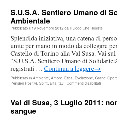
cosa
serve
S.U.S.A. Sentiero Umano di So
la
Ambientale
TAV
Torino-
Pubblicato il
19 Novembre 2012
da
Il Dodo Che Resiste
Lione
Splendida iniziativa, una catena di pers
unite per mano in modo da collegare per
Castello di Torino alla Val Susa. Vai sul 
“S.U.S.A. Sentiero Umano di Solidariet
registrati …
Continua a leggere
→
Pubblicato in
Ambiente
,
Amore
,
Etica
,
Evoluzione
,
Grandi Oper
su
Pensieri Positivi
,
Spiritualità
,
tav
|
Commenti disabilitati
S.U.S.A.
Sentiero
Umano
Val di Susa, 3 Luglio 2011: no
di
sangue
Solidariet
Ambienta