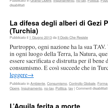
Pubblicato in
Grandi Opere
,
Inquinamento
,
no-tav
,
Politica
,
Popo
su
disabilitati
Chi
ha
paura
La difesa degli alberi di Gezi 
dei
(Turchia)
No
Tav?
Pubblicato il
1 Giugno 2013
da
Il Dodo Che Resiste
Una
riflessione
Purtroppo, ogni nazione ha la sua TAV.
sul
in ogni luogo della Terra, la Natura, qu
“teorema
terrorismo”
essere sacrificata e distrutta per il bene d
consumismo. E così succede che in Tu
leggere
→
Pubblicato in
Ambiente
,
Consumismo
,
Controllo Globale
,
Forma 
Opere
,
Inquinamento
,
no-tav
,
Politica
,
tav
|
Commenti disabilitati
L’Aquila ferita a morte