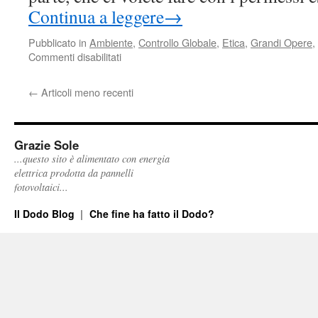
Continua a leggere
→
Pubblicato in
Ambiente
,
Controllo Globale
,
Etica
,
Grandi Opere
,
su
Commenti disabilitati
Nessuno
Buchi
←
Articoli meno recenti
la
Mia
terra
Grazie Sole
...questo sito è alimentato con energia
elettrica prodotta da pannelli
fotovoltaici...
Il Dodo Blog
Che fine ha fatto il Dodo?