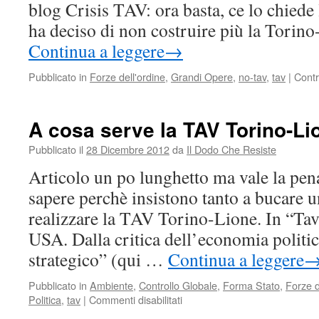
blog Crisis TAV: ora basta, ce lo chied
ha deciso di non costruire più la Torin
Continua a leggere
→
Pubblicato in
Forze dell'ordine
,
Grandi Opere
,
no-tav
,
tav
|
Cont
A cosa serve la TAV Torino-Li
Pubblicato il
28 Dicembre 2012
da
Il Dodo Che Resiste
Articolo un po lunghetto ma vale la pena
sapere perchè insistono tanto a bucare 
realizzare la TAV Torino-Lione. In “Tav
USA. Dalla critica dell’economia politica
strategico” (qui …
Continua a leggere
Pubblicato in
Ambiente
,
Controllo Globale
,
Forma Stato
,
Forze d
su
Politica
,
tav
|
Commenti disabilitati
A