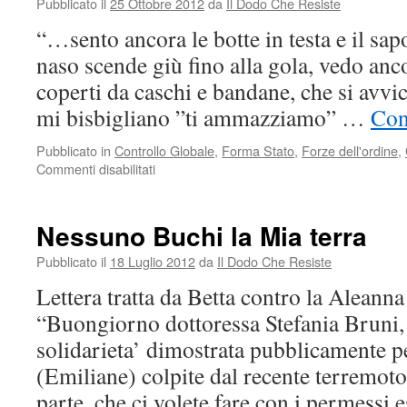
Pubblicato il
25 Ottobre 2012
da
Il Dodo Che Resiste
“…sento ancora le botte in testa e il sap
naso scende giù fino alla gola, vedo ancor
coperti da caschi e bandane, che si avvi
mi bisbigliano ”ti ammazziamo” …
Con
Pubblicato in
Controllo Globale
,
Forma Stato
,
Forze dell'ordine
,
su
Commenti disabilitati
Val
di
Susa,
Nessuno Buchi la Mia terra
3
Luglio
Pubblicato il
18 Luglio 2012
da
Il Dodo Che Resiste
2011:
Lettera tratta da Betta contro la Aleann
non
archiviate
“Buongiorno dottoressa Stefania Bruni, 
quel
solidarieta’ dimostrata pubblicamente p
sangue
(Emiliane) colpite dal recente terremot
parte, che ci volete fare con i permessi