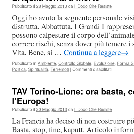
Pubblicato il
28 Maggio 2013
da
Il Dodo Che Resiste
Oggi ho avuto la seguente personale vis
distrutta. Abbattuta. I Grandi I rapprese
possono calpestare il corpo dell’animale
correre rischi, senza dover più temere i 
Vita. Bene, si …
Continua a leggere
→
Pubblicato in
Ambiente
,
Controllo Globale
,
Evoluzione
,
Forma S
su
Politica
,
Spiritualità
,
Terremoti
|
Commenti disabilitati
L’Aquila
ferita
a
TAV Torino-Lione: ora basta, c
morte
l’Europa!
Pubblicato il
20 Maggio 2013
da
Il Dodo Che Resiste
La Francia ha deciso di non costruire p
Basta, stop, fine, kaputt. Articolo infor