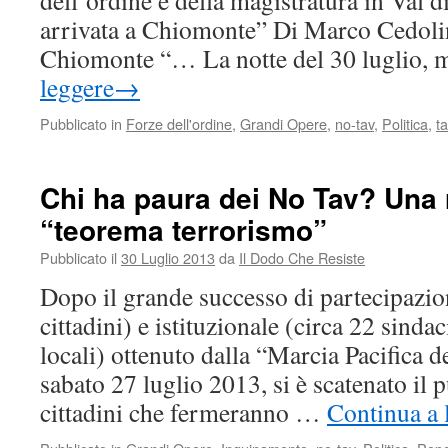
dell’ordine e della magistratura in Val di
arrivata a Chiomonte” Di Marco Cedolin:
Chiomonte “… La notte del 30 luglio,
leggere
→
Pubblicato in
Forze dell'ordine
,
Grandi Opere
,
no-tav
,
Politica
,
t
Chi ha paura dei No Tav? Una r
“teorema terrorismo”
Pubblicato il
30 Luglio 2013
da
Il Dodo Che Resiste
Dopo il grande successo di partecipazi
cittadini) e istituzionale (circa 22 sinda
locali) ottenuto dalla “Marcia Pacifica 
sabato 27 luglio 2013, si è scatenato il p
cittadini che fermeranno …
Continua a 