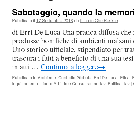
Sabotaggio, quando la memori
Pubblicato il
17 Settembre 2013
da
Il Dodo Che Resiste
di Erri De Luca Una pratica diffusa che 
produsse bonifiche di ambienti malsani e
Uno storico ufficiale, stipendiato per tra
trascura i fatti a beneficio di una sua t
in atti …
Continua a leggere
→
Pubblicato in
Ambiente
,
Controllo Globale
,
Erri De Luca
,
Etica
,
Inquinamento
,
Libero Arbitrio e Consenso
,
no-tav
,
Politica
,
tav
|