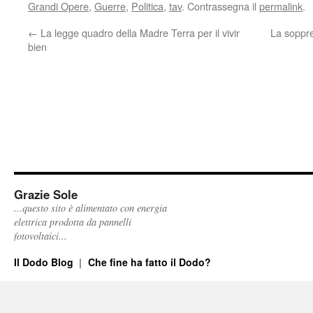
Grandi Opere
,
Guerre
,
Politica
,
tav
. Contrassegna il
permalink
.
←
La legge quadro della Madre Terra per il vivir
La soppre
bien
Grazie Sole
...questo sito è alimentato con energia
elettrica prodotta da pannelli
fotovoltaici...
Il Dodo Blog
Che fine ha fatto il Dodo?