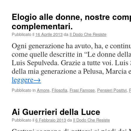
Il
cambiamento
spetta
Elogio alle donne, nostre co
alle
complementari.
persone.
Prima
Pubblicato il
16 Aprile 2013
da
Il Dodo Che Resiste
individualmente,
poi,
Ogni generazione ha avuto, ha, e contin
collettivamente
come quelle descritte in “Le donne dell
arriverà
Luis Sepulveda. Grazie a tutte voi. Lui
della mia generazione a Pelusa, Marci
leggere
→
Pubblicato in
Amore
,
Filosofia
,
Frasi Famose
,
Pensieri Positivi
,
Ai Guerrieri della Luce
Pubblicato il
6 Febbraio 2013
da
Il Dodo Che Resiste