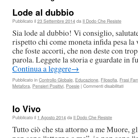
Lode al dubbio
Pubblicato il
23 Settembre 2014
da
Il Dodo Che Resiste
Sia lode al dubbio! Vi consiglio, saluta
rispetto chi come moneta infida pesa la 
che foste accorti, che non deste con trop
parola. Leggete la storia e guardate in 
Continua a leggere
→
Pubblicato in
Controllo Globale
,
Educazione
,
Filosofia
,
Frasi Fa
su
Metafora
,
Pensieri Positivi
,
Poesie
|
Commenti disabilitati
Lode
al
dubbio
Io Vivo
Pubblicato il
1 Agosto 2014
da
Il Dodo Che Resiste
Tutto ciò che sta attorno a me Muore, gl