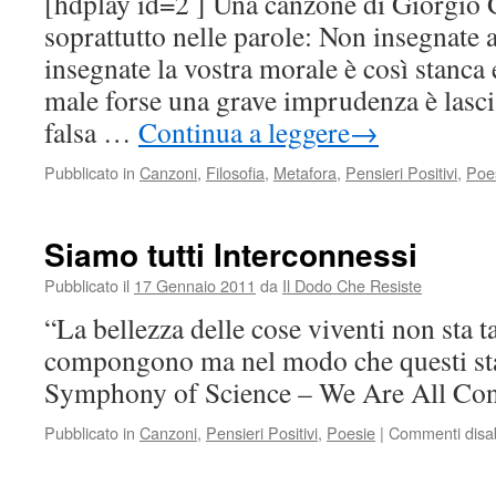
[hdplay id=2 ] Una canzone di Giorgio 
soprattutto nelle parole: Non insegnate
insegnate la vostra morale è così stanca
male forse una grave imprudenza è lascia
falsa …
Continua a leggere
→
Pubblicato in
Canzoni
,
Filosofia
,
Metafora
,
Pensieri Positivi
,
Poe
Siamo tutti Interconnessi
Pubblicato il
17 Gennaio 2011
da
Il Dodo Che Resiste
“La bellezza delle cose viventi non sta t
compongono ma nel modo che questi st
Symphony of Science – We Are All Co
Pubblicato in
Canzoni
,
Pensieri Positivi
,
Poesie
|
Commenti disabi