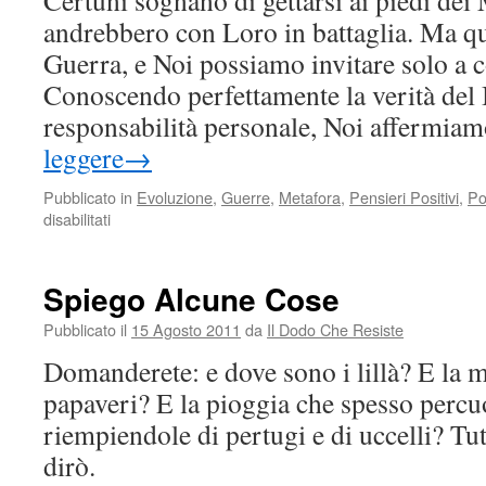
Certuni sognano di gettarsi ai piedi dei
andrebbero con Loro in battaglia. Ma q
Guerra, e Noi possiamo invitare solo a 
Conoscendo perfettamente la verità del 
responsabilità personale, Noi affermi
leggere
→
Pubblicato in
Evoluzione
,
Guerre
,
Metafora
,
Pensieri Positivi
,
Po
su
disabilitati
Ai
Guerrieri
della
Spiego Alcune Cose
Luce
Pubblicato il
15 Agosto 2011
da
Il Dodo Che Resiste
Domanderete: e dove sono i lillà? E la m
papaveri? E la pioggia che spesso percuo
riempiendole di pertugi e di uccelli? Tu
dirò.