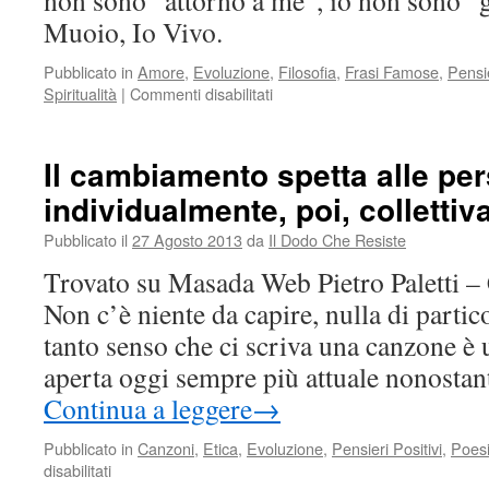
non sono “attorno a me”, io non sono “gl
Muoio, Io Vivo.
Pubblicato in
Amore
,
Evoluzione
,
Filosofia
,
Frasi Famose
,
Pensie
su
Spiritualità
|
Commenti disabilitati
Io
Vivo
Il cambiamento spetta alle pe
individualmente, poi, colletti
Pubblicato il
27 Agosto 2013
da
Il Dodo Che Resiste
Trovato su Masada Web Pietro Paletti 
Non c’è niente da capire, nulla di parti
tanto senso che ci scriva una canzone è
aperta oggi sempre più attuale nonostan
Continua a leggere
→
Pubblicato in
Canzoni
,
Etica
,
Evoluzione
,
Pensieri Positivi
,
Poes
su
disabilitati