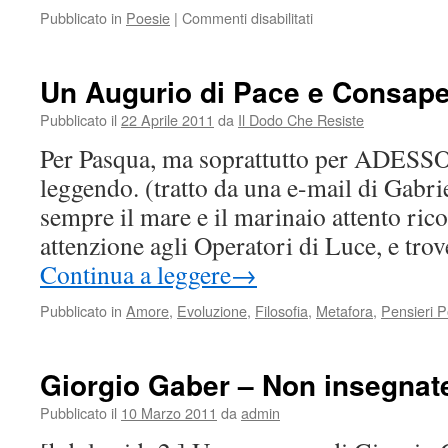
su
Pubblicato in
Poesie
|
Commenti disabilitati
Spiego
Alcune
Cose
Un Augurio di Pace e Consape
Pubblicato il
22 Aprile 2011
da
Il Dodo Che Resiste
Per Pasqua, ma soprattutto per ADESSO,
leggendo. (tratto da una e-mail di Gabrie
sempre il mare e il marinaio attento rico
attenzione agli Operatori di Luce, e trov
Continua a leggere
→
Pubblicato in
Amore
,
Evoluzione
,
Filosofia
,
Metafora
,
Pensieri Po
Giorgio Gaber – Non insegnat
Pubblicato il
10 Marzo 2011
da
admin