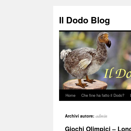
Il Dodo Blog
Home
Che fine ha fatto il Dodo?
Vai
al
admin
Archivi autore:
contenuto
Giochi Olimpici – Lon