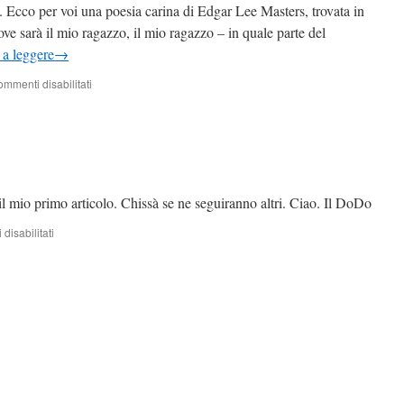
. Ecco per voi una poesia carina di Edgar Lee Masters, trovata in
e sarà il mio ragazzo, il mio ragazzo – in quale parte del
 a leggere
→
su
mmenti disabilitati
A
tutte
le
Maestre
e
Insegnanti
in
 mio primo articolo. Chissà se ne seguiranno altri. Ciao. Il DoDo
ascolto.
su
disabilitati
Ciao
mondo!!