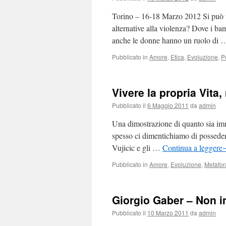
Torino – 16-18 Marzo 2012 Si può vi
alternative alla violenza? Dove i b
anche le donne hanno un ruolo di
Pubblicato in
Amore
,
Etica
,
Evoluzione
,
P
Vivere la propria Vita,
Pubblicato il
6 Maggio 2011
da
admin
Una dimostrazione di quanto sia imm
spesso ci dimentichiamo di posseder
Vujicic e gli …
Continua a leggere
Pubblicato in
Amore
,
Evoluzione
,
Metafor
Giorgio Gaber – Non i
Pubblicato il
10 Marzo 2011
da
admin