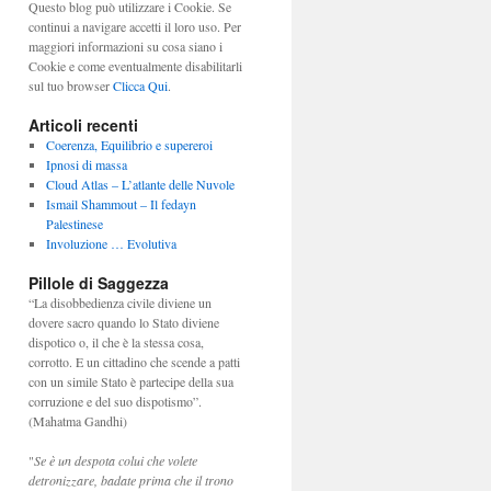
Questo blog può utilizzare i Cookie. Se
continui a navigare accetti il loro uso. Per
maggiori informazioni su cosa siano i
Cookie e come eventualmente disabilitarli
sul tuo browser
Clicca Qui
.
Articoli recenti
Coerenza, Equilibrio e supereroi
Ipnosi di massa
Cloud Atlas – L’atlante delle Nuvole
Ismail Shammout – Il fedayn
Palestinese
Involuzione … Evolutiva
Pillole di Saggezza
“La disobbedienza civile diviene un
dovere sacro quando lo Stato diviene
dispotico o, il che è la stessa cosa,
corrotto. E un cittadino che scende a patti
con un simile Stato è partecipe della sua
corruzione e del suo dispotismo”.
(Mahatma Gandhi)
"
Se è un despota colui che volete
detronizzare, badate prima che il trono