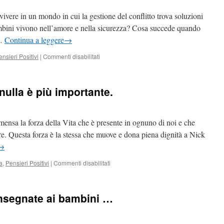
vere in un mondo in cui la gestione del conflitto trova soluzioni
ambini vivono nell’amore e nella sicurezza? Cosa succede quando
 …
Continua a leggere
→
su
ensieri Positivi
|
Commenti disabilitati
le
Società
di
 nulla è più importante.
Pace
ensa la forza della Vita che è presente in ognuno di noi e che
e. Questa forza è la stessa che muove e dona piena dignità a Nick
→
su
a
,
Pensieri Positivi
|
Commenti disabilitati
Vivere
la
propria
nsegnate ai bambini …
Vita,
nulla
è