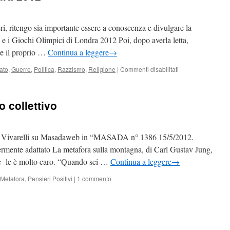
i, ritengo sia importante essere a conoscenza e divulgare la
 e i Giochi Olimpici di Londra 2012 Poi, dopo averla letta,
re il proprio …
Continua a leggere
→
su
ato
,
Guerre
,
Politica
,
Razzismo
,
Religione
|
Commenti disabilitati
Giochi
Olimpici
–
o collettivo
Londra
2012
a Vivarelli su Masadaweb in “MASADA n° 1386 15/5/2012.
te adattato La metafora sulla montagna, di Carl Gustav Jung,
he le è molto caro. “Quando sei …
Continua a leggere
→
Metafora
,
Pensieri Positivi
|
1 commento