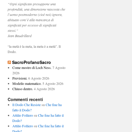
“Ogni significato presuppone una
profondità, una dimensione nascosta che
l’uomo postmoderno (cioè noi) ignora,
abituato com’è alla mancanza di
significati per eccesso di significati
stessi.“
Jean Baudrillard
“la metà è la meta, la meta è a metà”. Il
Dodo.
SacroProfanoSacro
Come mostro di Loch Ness.
7 Agosto
2026
Previsioni.
6 Agosto 2026
Modello matematico.
5 Agosto 2026
Chiuso dentro.
4 Agosto 2026
Commenti recenti
Il Dodo Che Resiste
su
Che fine ha
fatto il Dodo?
Attilio Folliero
su
Che fine ha fatto il
Dodo?
Attilio Folliero
su
Che fine ha fatto il
Dodo?