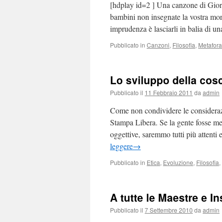
[hdplay id=2 ] Una canzone di Giorg
bambini non insegnate la vostra mor
imprudenza è lasciarli in balia di u
Pubblicato in
Canzoni
,
Filosofia
,
Metafora
Lo sviluppo della cosc
Pubblicato il
11 Febbraio 2011
da
admin
Come non condividere le considerazio
Stampa Libera. Se la gente fosse mes
oggettive, saremmo tutti più attenti 
leggere
→
Pubblicato in
Etica
,
Evoluzione
,
Filosofia
,
A tutte le Maestre e In
Pubblicato il
7 Settembre 2010
da
admin