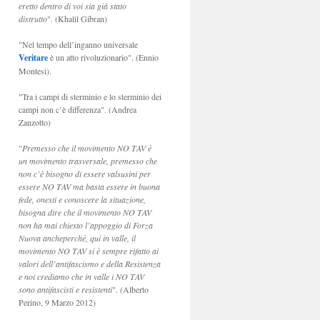
eretto dentro di voi sia già stato
distrutto
". (Khalil Gibran)
"Nel tempo dell’inganno universale
Veritare
è un atto rivoluzionario". (Ennio
Montesi).
"Tra i campi di sterminio e lo sterminio dei
campi non c’è differenza". (Andrea
Zanzotto)
"
Premesso che il movimento NO TAV è
un movimento trasversale, premesso che
non c’è bisogno di essere valsusini per
essere NO TAV ma basta essere in buona
fede, onesti e conoscere la situazione,
bisogna dire che il movimento NO TAV
non ha mai chiesto l’appoggio di Forza
Nuova ancheperché, qui in valle, il
movimento NO TAV si è sempre rifatto ai
valori dell’antifascismo e della Resistenza
e noi crediamo che in valle i NO TAV
sono antifascisti e resistenti
". (Alberto
Perino, 9 Marzo 2012)