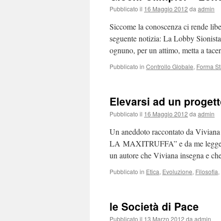
Pubblicato il
16 Maggio 2012
da
admin
Siccome la conoscenza ci rende liber
seguente notizia: La Lobby Sionista
ognuno, per un attimo, metta a tace
Pubblicato in
Controllo Globale
,
Forma St
Elevarsi ad un progett
Pubblicato il
16 Maggio 2012
da
admin
Un aneddoto raccontato da Vivian
LA MAXITRUFFA” e da me leggermen
un autore che Viviana insegna e c
Pubblicato in
Etica
,
Evoluzione
,
Filosofia
,
le Società di Pace
Pubblicato il
13 Marzo 2012
da
admin