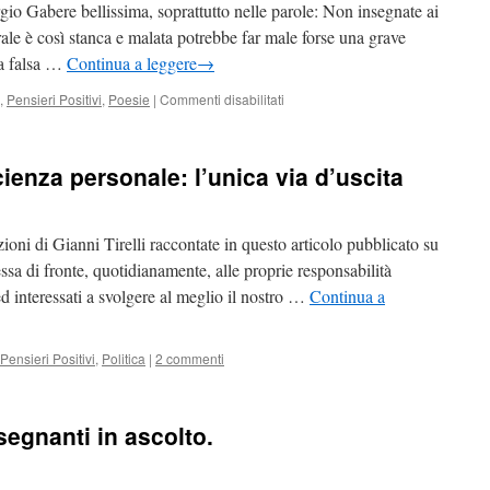
più
io Gabere bellissima, soprattutto nelle parole: Non insegnate ai
importante.
ale è così stanca e malata potrebbe far male forse una grave
na falsa …
Continua a leggere
→
su
,
Pensieri Positivi
,
Poesie
|
Commenti disabilitati
Giorgio
Gaber
–
ienza personale: l’unica via d’uscita
Non
insegnate
ai
bambini
ni di Gianni Tirelli raccontate in questo articolo pubblicato su
…
sa di fronte, quotidianamente, alle proprie responsabilità
ed interessati a svolgere al meglio il nostro …
Continua a
Pensieri Positivi
,
Politica
|
2 commenti
segnanti in ascolto.