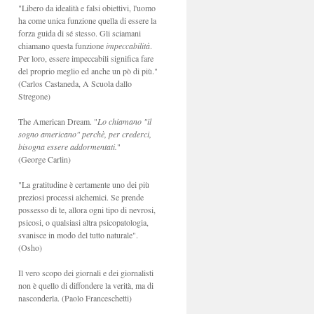
"Libero da idealità e falsi obiettivi, l'uomo
ha come unica funzione quella di essere la
forza guida di sé stesso. Gli sciamani
chiamano questa funzione
impeccabilità
.
Per loro, essere impeccabili significa fare
del proprio meglio ed anche un pò di più."
(Carlos Castaneda, A Scuola dallo
Stregone)
The American Dream. "
Lo chiamano "il
sogno americano" perchè, per crederci,
bisogna essere addormentati.
"
(George Carlin)
"La gratitudine è certamente uno dei più
preziosi processi alchemici. Se prende
possesso di te, allora ogni tipo di nevrosi,
psicosi, o qualsiasi altra psicopatologia,
svanisce in modo del tutto naturale".
(Osho)
Il vero scopo dei giornali e dei giornalisti
non è quello di diffondere la verità, ma di
nasconderla. (Paolo Franceschetti)