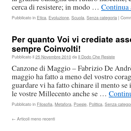
cerca di resistere; in modo …
Continua 
Pubblicato in
Etica
,
Evoluzione
,
Scuola
,
Senza categoria
|
Comme
Per quanto Voi vi crediate asso
sempre Coinvolti!
Pubblicato il
25 Novembre 2010
da
Il Dodo Che Resiste
Canzone di Maggio – Fabrizio De Andrè
maggio ha fatto a meno del vostro corag
guardare vi ha fatto chinare il mento se 
le vostre Millecento anche se …
Continu
Pubblicato in
Filosofia
,
Metafora
,
Poesie
,
Politica
,
Senza catego
←
Articoli meno recenti