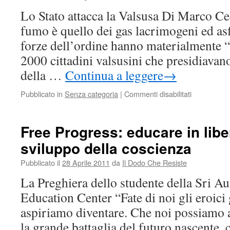
di
Lo Stato attacca la Valsusa Di Marco Ce
Antonella
Randazzo
fumo è quello dei gas lacrimogeni ed asfi
forze dell’ordine hanno materialmente “s
2000 cittadini valsusini che presidiavan
della …
Continua a leggere
→
su
Pubblicato in
Senza categoria
|
Commenti disabilitati
Lo
Stato
Italia
Free Progress: educare in libe
attacca
sviluppo della coscienza
gli
Italiani
Pubblicato il
28 Aprile 2011
da
Il Dodo Che Resiste
della
Valsusa
La Preghiera dello studente della Sri A
Education Center “Fate di noi gli eroici
aspiriamo diventare. Che noi possiamo 
la grande battaglia del futuro nascente,