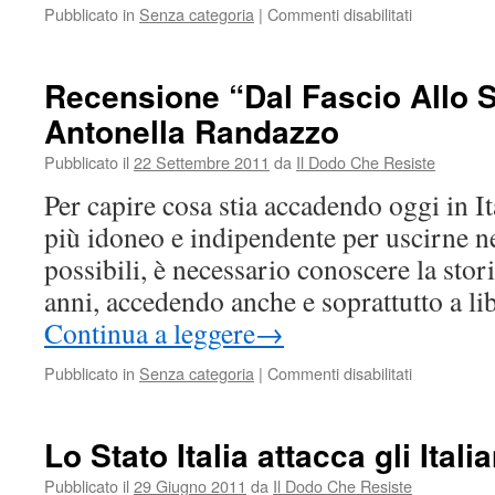
su
Pubblicato in
Senza categoria
|
Commenti disabilitati
Brilla
Brilla
la
Recensione “Dal Fascio Allo S
scintilla
Antonella Randazzo
…
della
Pubblicato il
22 Settembre 2011
da
Il Dodo Che Resiste
vita
Per capire cosa stia accadendo oggi in I
più idoneo e indipendente per uscirne n
possibili, è necessario conoscere la stori
anni, accedendo anche e soprattutto a li
Continua a leggere
→
su
Pubblicato in
Senza categoria
|
Commenti disabilitati
Recensione
“Dal
Fascio
Lo Stato Italia attacca gli Itali
Allo
Sfascio”
Pubblicato il
29 Giugno 2011
da
Il Dodo Che Resiste