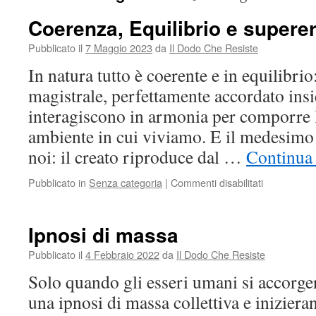
Coerenza, Equilibrio e superer
Pubblicato il
7 Maggio 2023
da
Il Dodo Che Resiste
In natura tutto è coerente e in equilibri
magistrale, perfettamente accordato ins
interagiscono in armonia per comporre 
ambiente in cui viviamo. E il medesimo 
noi: il creato riproduce dal …
Continua 
su
Pubblicato in
Senza categoria
|
Commenti disabilitati
Coerenza,
Equilibrio
e
Ipnosi di massa
supereroi
Pubblicato il
4 Febbraio 2022
da
Il Dodo Che Resiste
Solo quando gli esseri umani si accorge
una ipnosi di massa collettiva e iniziera