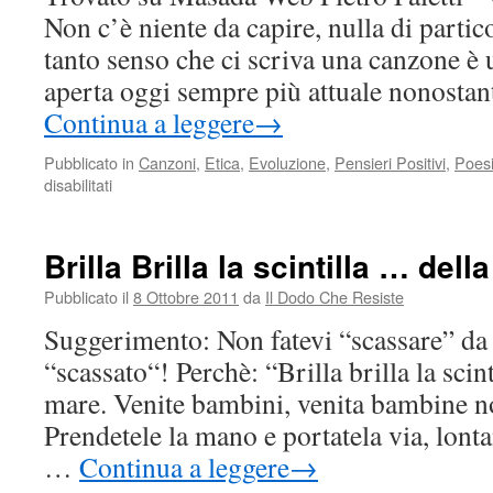
Non c’è niente da capire, nulla di parti
tanto senso che ci scriva una canzone è
aperta oggi sempre più attuale nonostan
Continua a leggere
→
Pubblicato in
Canzoni
,
Etica
,
Evoluzione
,
Pensieri Positivi
,
Poes
su
disabilitati
Il
cambiamento
spetta
Brilla Brilla la scintilla … della
alle
persone.
Pubblicato il
8 Ottobre 2011
da
Il Dodo Che Resiste
Prima
Suggerimento: Non fatevi “scassare” da c
individualmente,
poi,
“scassato“! Perchè: “Brilla brilla la scint
collettivamente
mare. Venite bambini, venita bambine no
arriverà
Prendetele la mano e portatela via, lonta
…
Continua a leggere
→