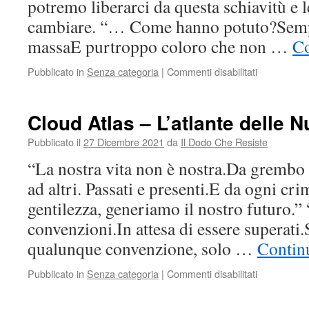
potremo liberarci da questa schiavitù e 
cambiare. “… Come hanno potuto?Sempl
massaE purtroppo coloro che non …
Co
su
Pubblicato in
Senza categoria
|
Commenti disabilitati
Ipnosi
di
massa
Cloud Atlas – L’atlante delle N
Pubblicato il
27 Dicembre 2021
da
Il Dodo Che Resiste
“La nostra vita non è nostra.Da grembo 
ad altri. Passati e presenti.E da ogni cr
gentilezza, generiamo il nostro futuro.” 
convenzioni.In attesa di essere superati
qualunque convenzione, solo …
Continu
su
Pubblicato in
Senza categoria
|
Commenti disabilitati
Cloud
Atlas