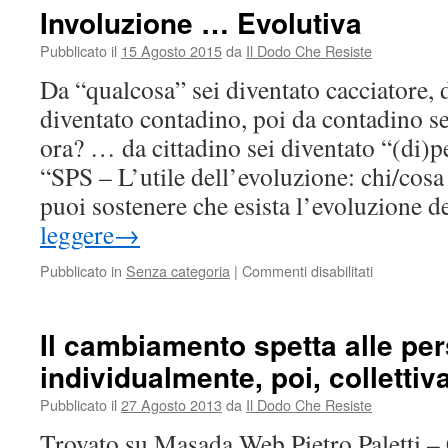
–
Involuzione … Evolutiva
L’atlante
delle
Pubblicato il
15 Agosto 2015
da
Il Dodo Che Resiste
Nuvole
Da “qualcosa” sei diventato cacciatore, d
diventato contadino, poi da contadino sei
ora? … da cittadino sei diventato “(di)
“SPS – L’utile dell’evoluzione: chi/cos
puoi sostenere che esista l’evoluzione 
leggere
→
su
Pubblicato in
Senza categoria
|
Commenti disabilitati
Involuzione
…
Evolutiva
Il cambiamento spetta alle pe
individualmente, poi, colletti
Pubblicato il
27 Agosto 2013
da
Il Dodo Che Resiste
Trovato su Masada Web Pietro Paletti 