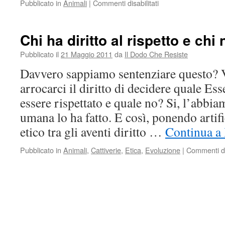
su
Pubblicato in
Animali
|
Commenti disabilitati
Dalla
parte
del
Chi ha diritto al rispetto e chi 
toro
Pubblicato il
21 Maggio 2011
da
Il Dodo Che Resiste
Davvero sappiamo sentenziare questo?
arrocarci il diritto di decidere quale Es
essere rispettato e quale no? Si, l’abbia
umana lo ha fatto. E così, ponendo artifi
etico tra gli aventi diritto …
Continua a 
Pubblicato in
Animali
,
Cattiverie
,
Etica
,
Evoluzione
|
Commenti dis