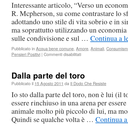
Interessante articolo, “Verso un econom
R. Mcpherson, su come contrastare lo s
adottando uno stile di vita sobrio e in si
ma soprattutto utilizzando un economia
sulle condivisione e sul …
Continua a l
Pubblicato in
Acqua bene comune
,
Amore
,
Animali
,
Consumism
su
Pensieri Positivi
|
Commenti disabilitati
L’economia
del
dono
Dalla parte del toro
Pubblicato il
15 Agosto 2011
da
Il Dodo Che Resiste
Io sto dalla parte del toro, non è lui (il 
essere rinchiuso in una arena per essere 
animale molto più piccolo di lui, ma mo
Quindi se qualche volta è …
Continua a