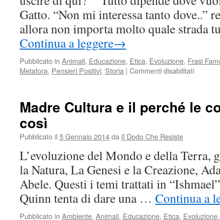
uscire di qui?” “Tutto dipende dove vuoi
Gatto. “Non mi interessa tanto dove..” re
allora non importa molto quale strada t
Continua a leggere
→
Pubblicato in
Animali
,
Educazione
,
Etica
,
Evoluzione
,
Frasi Fam
su
Metafora
,
Pensieri Positivi
,
Storia
|
Commenti disabilitati
Dove
vuoi
andare
Madre Cultura e il perché le 
così
Pubblicato il
5 Gennaio 2014
da
Il Dodo Che Resiste
L’evoluzione del Mondo e della Terra, g
la Natura, La Genesi e la Creazione, A
Abele. Questi i temi trattati in “Ishmael”
Quinn tenta di dare una …
Continua a l
Pubblicato in
Ambiente
,
Animali
,
Educazione
,
Etica
,
Evoluzione