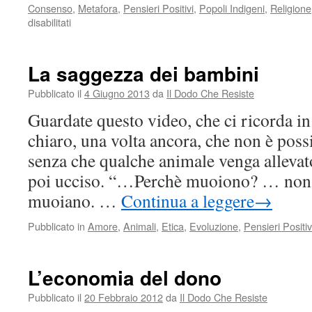
Consenso
,
Metafora
,
Pensieri Positivi
,
Popoli Indigeni
,
Religione
su
disabilitati
Madre
Cultura
e
La saggezza dei bambini
il
perché
Pubblicato il
4 Giugno 2013
da
Il Dodo Che Resiste
le
Guardate questo video, che ci ricorda i
cose
sono
chiaro, una volta ancora, che non è poss
andate
senza che qualche animale venga allevato
così
poi ucciso. “…Perchè muoiono? … non 
muoiano. …
Continua a leggere
→
Pubblicato in
Amore
,
Animali
,
Etica
,
Evoluzione
,
Pensieri Positiv
L’economia del dono
Pubblicato il
20 Febbraio 2012
da
Il Dodo Che Resiste