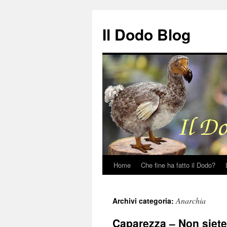
Il Dodo Blog
Home
Che fine ha fatto il Dodo?
Vai
al
Anarchia
Archivi categoria:
contenuto
Caparezza – Non siete 