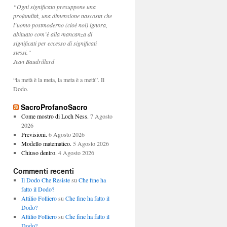
“Ogni significato presuppone una
profondità, una dimensione nascosta che
l’uomo postmoderno (cioè noi) ignora,
abituato com’è alla mancanza di
significati per eccesso di significati
stessi.“
Jean Baudrillard
“la metà è la meta, la meta è a metà”. Il
Dodo.
SacroProfanoSacro
Come mostro di Loch Ness.
7 Agosto
2026
Previsioni.
6 Agosto 2026
Modello matematico.
5 Agosto 2026
Chiuso dentro.
4 Agosto 2026
Commenti recenti
Il Dodo Che Resiste
su
Che fine ha
fatto il Dodo?
Attilio Folliero
su
Che fine ha fatto il
Dodo?
Attilio Folliero
su
Che fine ha fatto il
Dodo?