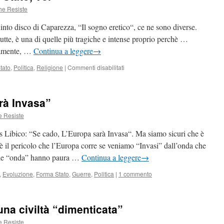
he Resiste
 quinto disco di Caparezza, “Il sogno eretico“, ce ne sono diverse.
utte, è una di quelle più tragiche e intense proprio perchè …
tamente, …
Continua a leggere
→
su
tato
,
Politica
,
Religione
|
Commenti disabilitati
Caparezza
–
Non
rà Invasa”
siete
Stato,
e Resiste
voi
s Libico: “Se cado, L’Europa sarà Invasa“. Ma siamo sicuri che è
è il pericolo che l’Europa corre se veniamo “Invasi” dall’onda che
ale “onda” hanno paura …
Continua a leggere
→
,
Evoluzione
,
Forma Stato
,
Guerre
,
Politica
|
1 commento
una civiltà “dimenticata”
e Resiste