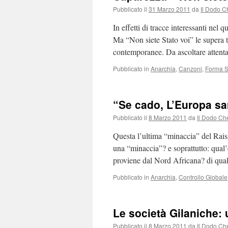
Pubblicato il
31 Marzo 2011
da
Il Dodo C
In effetti di tracce interessanti nel
Ma “Non siete Stato voi” le supera t
contemporanee. Da ascoltare atten
Pubblicato in
Anarchia
,
Canzoni
,
Forma S
“Se cado, L’Europa sa
Pubblicato il
8 Marzo 2011
da
Il Dodo Ch
Questa l’ultima “minaccia” del Rais
una “minaccia”? e soprattutto: qual’
proviene dal Nord Africana? di qu
Pubblicato in
Anarchia
,
Controllo Globale
Le società Gilaniche: 
Pubblicato il
8 Marzo 2011
da
Il Dodo Ch