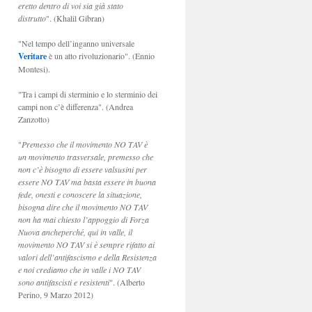
eretto dentro di voi sia già stato
distrutto
". (Khalil Gibran)
"Nel tempo dell’inganno universale
Veritare
è un atto rivoluzionario". (Ennio
Montesi).
"Tra i campi di sterminio e lo sterminio dei
campi non c’è differenza". (Andrea
Zanzotto)
"
Premesso che il movimento NO TAV è
un movimento trasversale, premesso che
non c’è bisogno di essere valsusini per
essere NO TAV ma basta essere in buona
fede, onesti e conoscere la situazione,
bisogna dire che il movimento NO TAV
non ha mai chiesto l’appoggio di Forza
Nuova ancheperché, qui in valle, il
movimento NO TAV si è sempre rifatto ai
valori dell’antifascismo e della Resistenza
e noi crediamo che in valle i NO TAV
sono antifascisti e resistenti
". (Alberto
Perino, 9 Marzo 2012)