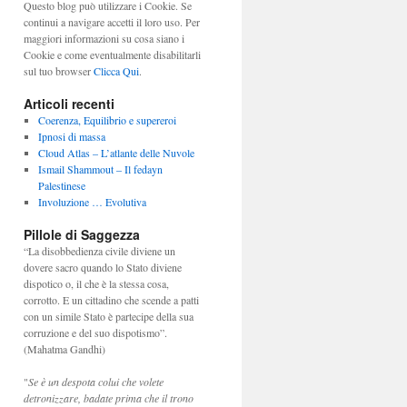
Questo blog può utilizzare i Cookie. Se
continui a navigare accetti il loro uso. Per
maggiori informazioni su cosa siano i
Cookie e come eventualmente disabilitarli
sul tuo browser
Clicca Qui
.
Articoli recenti
Coerenza, Equilibrio e supereroi
Ipnosi di massa
Cloud Atlas – L’atlante delle Nuvole
Ismail Shammout – Il fedayn
Palestinese
Involuzione … Evolutiva
Pillole di Saggezza
“La disobbedienza civile diviene un
dovere sacro quando lo Stato diviene
dispotico o, il che è la stessa cosa,
corrotto. E un cittadino che scende a patti
con un simile Stato è partecipe della sua
corruzione e del suo dispotismo”.
(Mahatma Gandhi)
"
Se è un despota colui che volete
detronizzare, badate prima che il trono