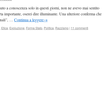
uto a conoscenza solo in questi giorni, non ne avevo mai sentito
rta importante, oserei dire illuminante. Una ulteriore conferma che
ionali”, …
Continua a leggere
→
,
Etica
,
Evoluzione
,
Forma Stato
,
Politica
,
Razzismo
|
11 commenti