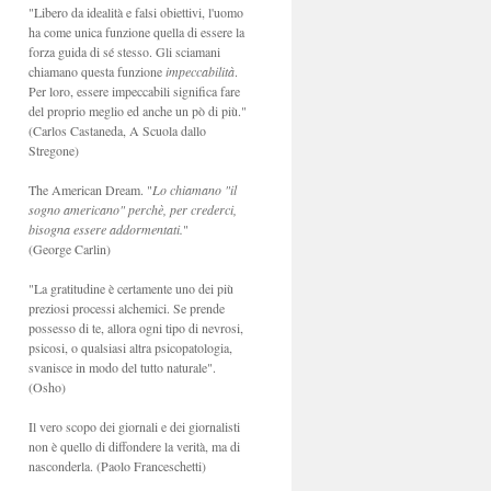
"Libero da idealità e falsi obiettivi, l'uomo
ha come unica funzione quella di essere la
forza guida di sé stesso. Gli sciamani
chiamano questa funzione
impeccabilità
.
Per loro, essere impeccabili significa fare
del proprio meglio ed anche un pò di più."
(Carlos Castaneda, A Scuola dallo
Stregone)
The American Dream. "
Lo chiamano "il
sogno americano" perchè, per crederci,
bisogna essere addormentati.
"
(George Carlin)
"La gratitudine è certamente uno dei più
preziosi processi alchemici. Se prende
possesso di te, allora ogni tipo di nevrosi,
psicosi, o qualsiasi altra psicopatologia,
svanisce in modo del tutto naturale".
(Osho)
Il vero scopo dei giornali e dei giornalisti
non è quello di diffondere la verità, ma di
nasconderla. (Paolo Franceschetti)