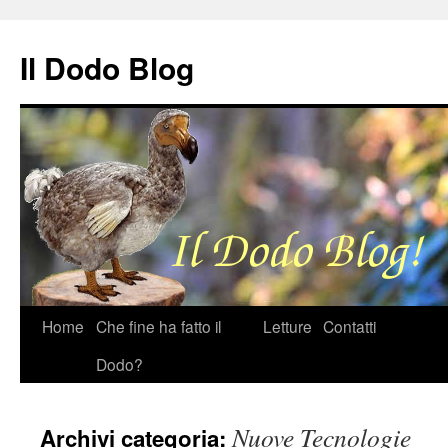
Il Dodo Blog
Vai
Home
Che fine ha fatto il
Letture
Contatti
al
Dodo?
contenuto
Nuove Tecnologie
Archivi categoria: