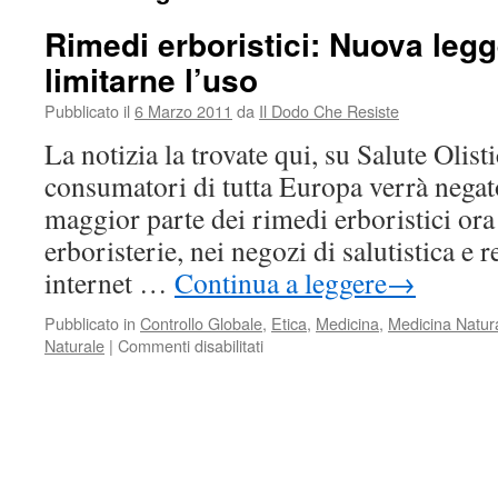
Rimedi erboristici: Nuova leg
limitarne l’uso
Pubblicato il
6 Marzo 2011
da
Il Dodo Che Resiste
La notizia la trovate qui, su Salute Olisti
consumatori di tutta Europa verrà negato 
maggior parte dei rimedi erboristici ora 
erboristerie, nei negozi di salutistica e r
internet …
Continua a leggere
→
Pubblicato in
Controllo Globale
,
Etica
,
Medicina
,
Medicina Natur
su
Naturale
|
Commenti disabilitati
Rimedi
erboristici:
Nuova
legge
europea
per