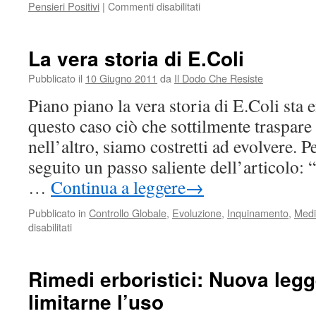
su
Pensieri Positivi
|
Commenti disabilitati
Sfuggi
all’Ira,
non
La vera storia di E.Coli
arrabbiarti
mai
Pubblicato il
10 Giugno 2011
da
Il Dodo Che Resiste
Piano piano la vera storia di E.Coli sta
questo caso ciò che sottilmente traspar
nell’altro, siamo costretti ad evolvere. 
seguito un passo saliente dell’articolo: “
…
Continua a leggere
→
Pubblicato in
Controllo Globale
,
Evoluzione
,
Inquinamento
,
Medi
su
disabilitati
La
vera
storia
Rimedi erboristici: Nuova leg
di
limitarne l’uso
E.Coli