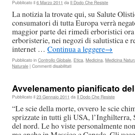
Pubblicato il
6 Marzo 2011
da
Il Dodo Che Resiste
La notizia la trovate qui, su Salute Olisti
consumatori di tutta Europa verrà negato 
maggior parte dei rimedi erboristici ora 
erboristerie, nei negozi di salutistica e r
internet …
Continua a leggere
→
Pubblicato in
Controllo Globale
,
Etica
,
Medicina
,
Medicina Natur
su
Naturale
|
Commenti disabilitati
Rimedi
erboristici:
Nuova
Avvelenamento pianificato del
legge
europea
Pubblicato il
23 Gennaio 2011
da
Il Dodo Che Resiste
per
“Le scie della morte, ovvero le scie chim
limitarne
l’uso
sprizzate in tutti gli USA, l’Inghilterra
del nord. Le ho viste personalmente non 
ma anche in Messico e Canada. Gli ucc