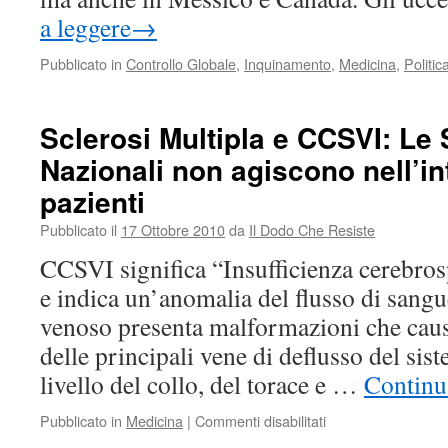
a leggere
→
Pubblicato in
Controllo Globale
,
Inquinamento
,
Medicina
,
Politic
Sclerosi Multipla e CCSVI: Le 
Nazionali non agiscono nell’in
pazienti
Pubblicato il
17 Ottobre 2010
da
Il Dodo Che Resiste
CCSVI significa “Insufficienza cerebros
e indica un’anomalia del flusso di sangue
venoso presenta malformazioni che cau
delle principali vene di deflusso del sis
livello del collo, del torace e …
Continu
su
Pubblicato in
Medicina
|
Commenti disabilitati
Sclerosi