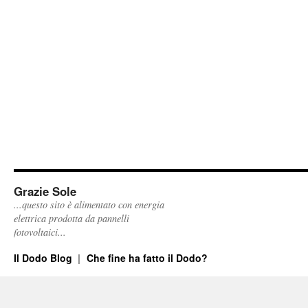
Multipla
e
CCSVI:
Le
Societa’
Nazionali
non
agiscono
nell’interesse
dei
pazienti
Grazie Sole
...questo sito è alimentato con energia
elettrica prodotta da pannelli
fotovoltaici...
Il Dodo Blog
Che fine ha fatto il Dodo?