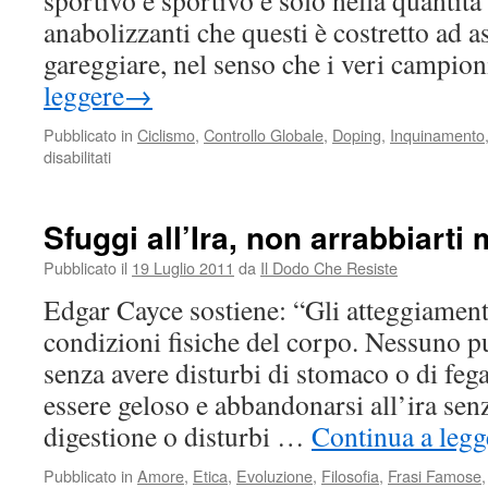
sportivo e sportivo è solo nella quantità
anabolizzanti che questi è costretto ad 
gareggiare, nel senso che i veri campio
leggere
→
Pubblicato in
Ciclismo
,
Controllo Globale
,
Doping
,
Inquinamento
su
disabilitati
A
cosa
serve
Sfuggi all’Ira, non arrabbiarti 
il
doping
Pubblicato il
19 Luglio 2011
da
Il Dodo Che Resiste
Edgar Cayce sostiene: “Gli atteggiament
condizioni fisiche del corpo. Nessuno pu
senza avere disturbi di stomaco o di fe
essere geloso e abbandonarsi all’ira senz
digestione o disturbi …
Continua a legg
Pubblicato in
Amore
,
Etica
,
Evoluzione
,
Filosofia
,
Frasi Famose