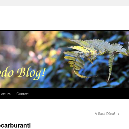
Letture
Contatti
A Sarà Düra!
→
ocarburanti