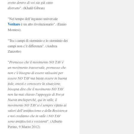
eretto dentro di voi sia già stato
distrutto
". (Khalil Gibran)
"Nel tempo dell’inganno universale
Veritare
è un atto rivoluzionario". (Ennio
Montesi).
"Tra i campi di sterminio e lo sterminio dei
campi non c’è differenza". (Andrea
Zanzotto)
"
Premesso che il movimento NO TAV è
un movimento trasversale, premesso che
non c’è bisogno di essere valsusini per
essere NO TAV ma basta essere in buona
fede, onesti e conoscere la situazione,
bisogna dire che il movimento NO TAV
non ha mai chiesto l’appoggio di Forza
Nuova ancheperché, qui in valle, il
movimento NO TAV si è sempre rifatto ai
valori dell’antifascismo e della Resistenza
e noi crediamo che in valle i NO TAV
sono antifascisti e resistenti
". (Alberto
Perino, 9 Marzo 2012)