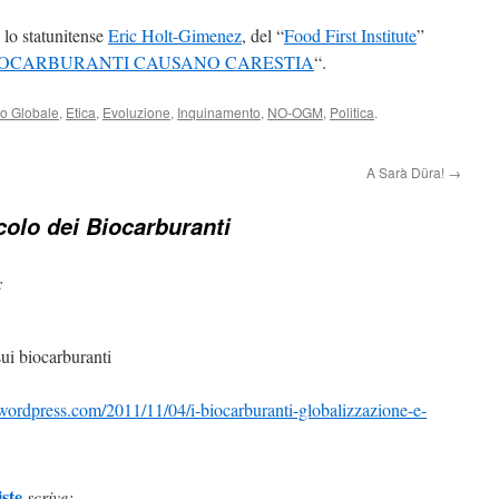
 lo statunitense
Eric Holt-Gimenez
, del “
Food First Institute
”
BIOCARBURANTI CAUSANO CARESTIA
“.
lo Globale
,
Etica
,
Evoluzione
,
Inquinamento
,
NO-OGM
,
Politica
.
A Sarà Düra!
→
icolo dei Biocarburanti
:
sui biocarburanti
wordpress.com/2011/11/04/i-biocarburanti-globalizzazione-e-
ste
scrive: