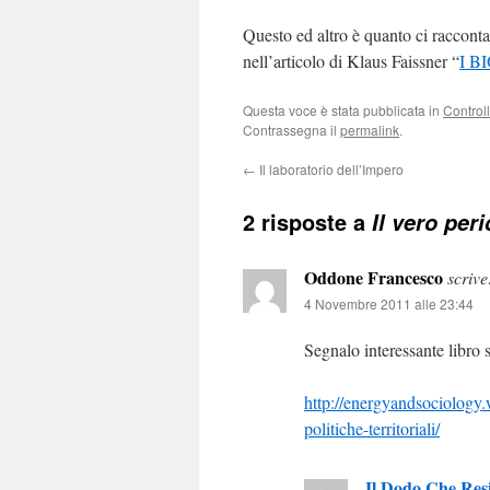
Questo ed altro è quanto ci racconta
nell’articolo di Klaus Faissner “
I 
Questa voce è stata pubblicata in
Control
Contrassegna il
permalink
.
←
Il laboratorio dell’Impero
2 risposte a
Il vero per
Oddone Francesco
scrive
4 Novembre 2011 alle 23:44
Segnalo interessante libro 
http://energyandsociology.
politiche-territoriali/
Il Dodo Che Resi