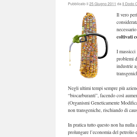
Pubblicato il
25 Giugno 2011
da
Il Dodo 
Il vero per
considerat
necessario
coltivati
I massicci
problemi d
industrie a
transgenic
Negli ultimi tempi sempre più azien
“biocarburanti”, facendo così aume
(Organismi Geneticamente Modificati
non transgeniche, rischiando di caus
In pratica tutto questo non ha nulla 
prolungare l’economia del petrolio 