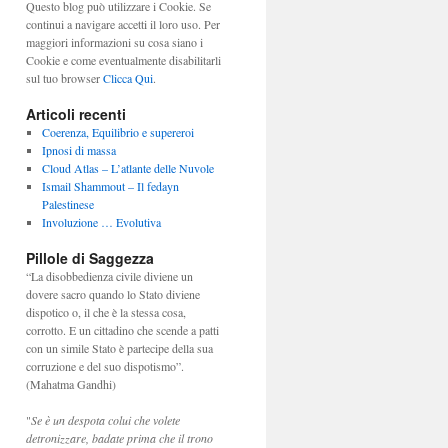
Questo blog può utilizzare i Cookie. Se
continui a navigare accetti il loro uso. Per
maggiori informazioni su cosa siano i
Cookie e come eventualmente disabilitarli
sul tuo browser
Clicca Qui
.
Articoli recenti
Coerenza, Equilibrio e supereroi
Ipnosi di massa
Cloud Atlas – L’atlante delle Nuvole
Ismail Shammout – Il fedayn
Palestinese
Involuzione … Evolutiva
Pillole di Saggezza
“La disobbedienza civile diviene un
dovere sacro quando lo Stato diviene
dispotico o, il che è la stessa cosa,
corrotto. E un cittadino che scende a patti
con un simile Stato è partecipe della sua
corruzione e del suo dispotismo”.
(Mahatma Gandhi)
"
Se è un despota colui che volete
detronizzare, badate prima che il trono