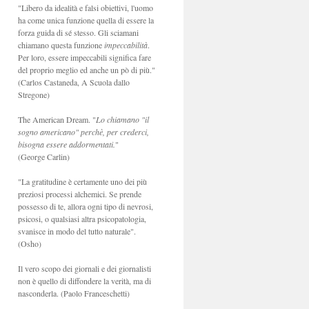
"Libero da idealità e falsi obiettivi, l'uomo
ha come unica funzione quella di essere la
forza guida di sé stesso. Gli sciamani
chiamano questa funzione
impeccabilità
.
Per loro, essere impeccabili significa fare
del proprio meglio ed anche un pò di più."
(Carlos Castaneda, A Scuola dallo
Stregone)
The American Dream. "
Lo chiamano "il
sogno americano" perchè, per crederci,
bisogna essere addormentati.
"
(George Carlin)
"La gratitudine è certamente uno dei più
preziosi processi alchemici. Se prende
possesso di te, allora ogni tipo di nevrosi,
psicosi, o qualsiasi altra psicopatologia,
svanisce in modo del tutto naturale".
(Osho)
Il vero scopo dei giornali e dei giornalisti
non è quello di diffondere la verità, ma di
nasconderla. (Paolo Franceschetti)