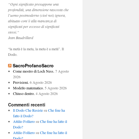
“Ogni significato presuppone una
profondità, una dimensione nascosta che
l’uomo postmoderno (cioè noi) ignora,
abituato com’è alla mancanza di
significati per eccesso di significati
stessi.“
Jean Baudrillard
“la metà è la meta, la meta è a metà”. Il
Dodo.
SacroProfanoSacro
Come mostro di Loch Ness.
7 Agosto
2026
Previsioni.
6 Agosto 2026
Modello matematico.
5 Agosto 2026
Chiuso dentro.
4 Agosto 2026
Commenti recenti
Il Dodo Che Resiste
su
Che fine ha
fatto il Dodo?
Attilio Folliero
su
Che fine ha fatto il
Dodo?
Attilio Folliero
su
Che fine ha fatto il
Dodo?