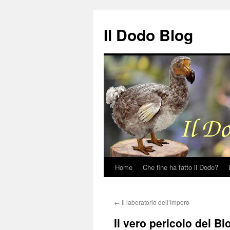
Il Dodo Blog
Home
Che fine ha fatto il Dodo?
Vai
al
←
Il laboratorio dell’Impero
contenuto
Il vero pericolo dei Bi