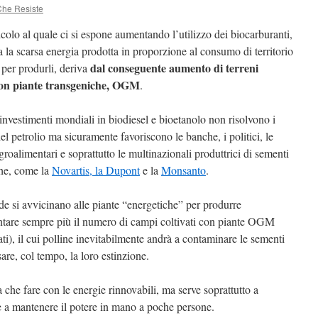
Che Resiste
icolo al quale ci si espone aumentando l’utilizzo dei biocarburanti,
a la scarsa energia prodotta in proporzione al consumo di territorio
dal conseguente aumento di terreni
 per produrli, deriva
 con piante transgeniche, OGM
.
 investimenti mondiali in biodiesel e bioetanolo non risolvono i
el petrolio ma sicuramente favoriscono le banche, i politici, le
groalimentari e soprattutto le multinazionali produttrici di sementi
he, come la
Novartis, la Dupont
e la
Monsanto
.
de si avvicinano alle piante “energetiche” per produrre
ntare sempre più il numero di campi coltivati con piante OGM
), il cui polline inevitabilmente andrà a contaminare le sementi
are, col tempo, la loro estinzione.
a che fare con le energie rinnovabili, ma serve soprattutto a
e a mantenere il potere in mano a poche persone.