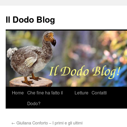
Il Dodo Blog
Vai
Home
Che fine ha fatto il
Letture
Contatti
al
Dodo?
contenuto
←
Giuliana Conforto – I primi e gli ultimi