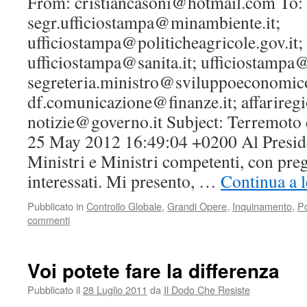
From: cristiancasoni@hotmail.com To:
che
si
segr.ufficiostampa@minambiente.it;
canta
ufficiostampa@politicheagricole.gov.it;
da
sé
ufficiostampa@sanita.it; ufficiostampa@b
segreteria.ministro@sviluppoeconomico
df.comunicazione@finanze.it; affarireg
notizie@governo.it Subject: Terremoto e 
25 May 2012 16:49:04 +0200 Al Preside
Ministri e Ministri competenti, con preg
interessati. Mi presento, …
Continua a 
Pubblicato in
Controllo Globale
,
Grandi Opere
,
Inquinamento
,
Po
commenti
Voi potete fare la differenza
Pubblicato il
28 Luglio 2011
da
Il Dodo Che Resiste