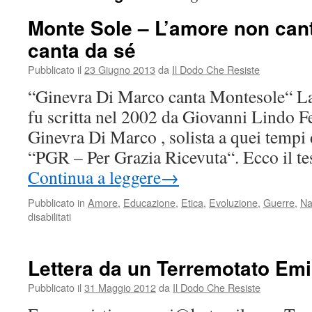
Monte Sole – L’amore non cant
canta da sé
Pubblicato il
23 Giugno 2013
da
Il Dodo Che Resiste
“Ginevra Di Marco canta Montesole“ L
fu scritta nel 2002 da Giovanni Lindo Fe
Ginevra Di Marco , solista a quei tempi
“PGR – Per Grazia Ricevuta“. Ecco il t
Continua a leggere
→
Pubblicato in
Amore
,
Educazione
,
Etica
,
Evoluzione
,
Guerre
,
Na
su
disabilitati
Monte
Sole
–
Lettera da un Terremotato Emi
L’amore
non
Pubblicato il
31 Maggio 2012
da
Il Dodo Che Resiste
cantarlo,