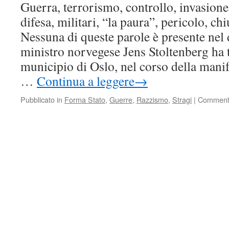
Guerra, terrorismo, controllo, invasione,
difesa, militari, “la paura”, pericolo, ch
Nessuna di queste parole è presente nel 
ministro norvegese Jens Stoltenberg ha t
municipio di Oslo, nel corso della mani
…
Continua a leggere
→
Pubblicato in
Forma Stato
,
Guerre
,
Razzismo
,
Stragi
|
Commenti 