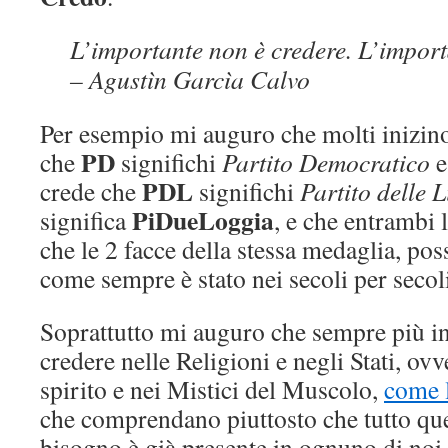
L’importante non è credere. L’import
– Agustìn Garcìa Calvo
Per esempio mi auguro che molti inizino
PD
che
significhi
Partito
Democratico
e
PDL
crede che
significhi
Partito
delle
L
PiDueLoggia
significa
, e che entrambi 
che le 2 facce della stessa medaglia, pos
come sempre è stato nei secoli per secol
Soprattutto mi auguro che sempre più in
credere nelle Religioni e negli Stati, ovv
spirito e nei Mistici del Muscolo,
come 
che comprendano piuttosto che tutto que
bisogno è già presente in ognuno di noi.