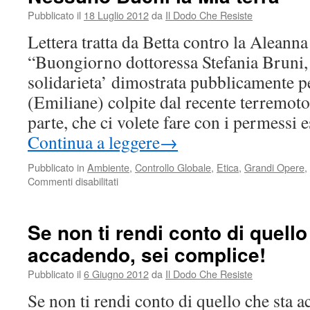
Pubblicato il
18 Luglio 2012
da
Il Dodo Che Resiste
Lettera tratta da Betta contro la Aleann
“Buongiorno dottoressa Stefania Bruni, 
solidarieta’ dimostrata pubblicamente p
(Emiliane) colpite dal recente terremot
parte, che ci volete fare con i permessi
Continua a leggere
→
Pubblicato in
Ambiente
,
Controllo Globale
,
Etica
,
Grandi Opere
,
su
Commenti disabilitati
Nessuno
Buchi
la
Se non ti rendi conto di quello
Mia
accadendo, sei complice!
terra
Pubblicato il
6 Giugno 2012
da
Il Dodo Che Resiste
Se non ti rendi conto di quello che sta a