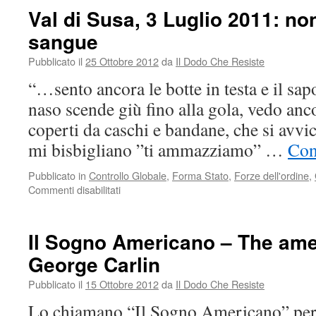
costruisce
Val di Susa, 3 Luglio 2011: no
una
sangue
Guerra
Pubblicato il
25 Ottobre 2012
da
Il Dodo Che Resiste
“…sento ancora le botte in testa e il sap
naso scende giù fino alla gola, vedo ancor
coperti da caschi e bandane, che si avvi
mi bisbigliano ”ti ammazziamo” …
Con
Pubblicato in
Controllo Globale
,
Forma Stato
,
Forze dell'ordine
,
su
Commenti disabilitati
Val
di
Susa,
Il Sogno Americano – The ame
3
George Carlin
Luglio
2011:
Pubblicato il
15 Ottobre 2012
da
Il Dodo Che Resiste
non
archiviate
Lo chiamano “Il Sogno Americano” per
quel