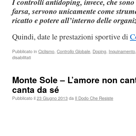
I controlli antidoping, invece, che son
farsa, servono unicamente come strumen
ricatto e potere all’interno delle organi
Quindi, date le prestazioni sportive di
C
Pubblicato in
Ciclismo
,
Controllo Globale
,
Doping
,
Inquinamento
su
disabilitati
A
cosa
serve
Monte Sole – L’amore non cant
il
canta da sé
doping
Pubblicato il
23 Giugno 2013
da
Il Dodo Che Resiste