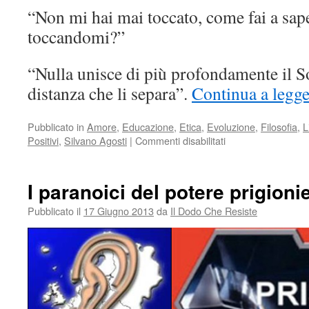
“Non mi hai mai toccato, come fai a sap
toccandomi?”
“Nulla unisce di più profondamente il So
distanza che li separa”.
Continua a legge
Pubblicato in
Amore
,
Educazione
,
Etica
,
Evoluzione
,
Filosofia
,
L
su
Positivi
,
Silvano Agosti
|
Commenti disabilitati
Informarsi
parlando
con
I paranoici del potere prigioni
un
bambino
Pubblicato il
17 Giugno 2013
da
Il Dodo Che Resiste
di
5
anni