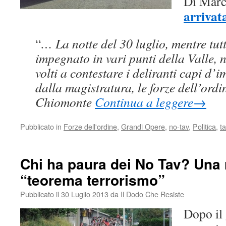
Di Marc
arrivat
“
… La notte del 30 luglio, mentre tu
impegnato in vari punti della Valle, n
volti a contestare i deliranti capi d’
dalla magistratura, le forze dell’ord
Chiomonte
Continua a leggere
→
Pubblicato in
Forze dell'ordine
,
Grandi Opere
,
no-tav
,
Politica
,
t
Chi ha paura dei No Tav? Una r
“teorema terrorismo”
Pubblicato il
30 Luglio 2013
da
Il Dodo Che Resiste
Dopo il