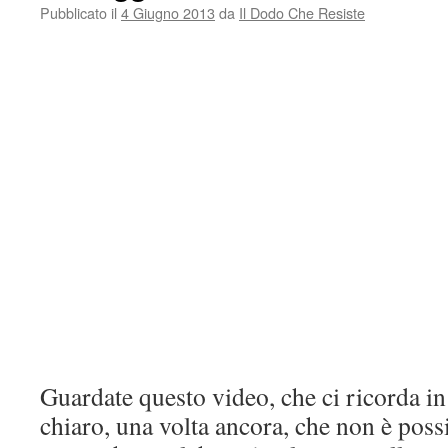
prigionieri
Pubblicato il
4 Giugno 2013
da
Il Dodo Che Resiste
della
paura
Guardate questo video, che ci ricorda i
chiaro, una volta ancora, che non è poss