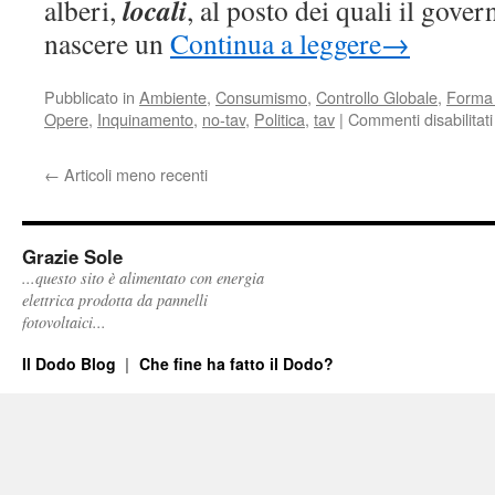
locali
alberi,
, al posto dei quali il gover
nascere un
Continua a leggere
→
Pubblicato in
Ambiente
,
Consumismo
,
Controllo Globale
,
Forma 
Opere
,
Inquinamento
,
no-tav
,
Politica
,
tav
|
Commenti disabilitati
←
Articoli meno recenti
Grazie Sole
...questo sito è alimentato con energia
elettrica prodotta da pannelli
fotovoltaici...
Il Dodo Blog
Che fine ha fatto il Dodo?