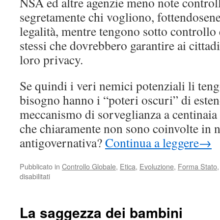
NSA ed altre agenzie meno note controll
segretamente chi vogliono, fottendosene
legalità, mentre tengono sotto controllo e
stessi che dovrebbero garantire ai cittadi
loro privacy.
Se quindi i veri nemici potenziali li te
bisogno hanno i “poteri oscuri” di este
meccanismo di sorveglianza a centinaia 
che chiaramente non sono coinvolte in n
antigovernativa?
Continua a leggere
→
Pubblicato in
Controllo Globale
,
Etica
,
Evoluzione
,
Forma Stato
su
disabilitati
I
paranoici
del
La saggezza dei bambini
potere