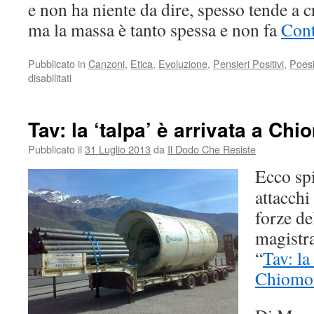
e non ha niente da dire, spesso tende a c
ma la massa è tanto spessa e non fa
Cont
Pubblicato in
Canzoni
,
Etica
,
Evoluzione
,
Pensieri Positivi
,
Poes
su
disabilitati
Il
cambiamento
spetta
Tav: la ‘talpa’ è arrivata a Ch
alle
persone.
Pubblicato il
31 Luglio 2013
da
Il Dodo Che Resiste
Prima
Ecco spi
individualmente,
poi,
attacchi
collettivamente
forze de
arriverà
magistra
“
Tav: la
Chiomo