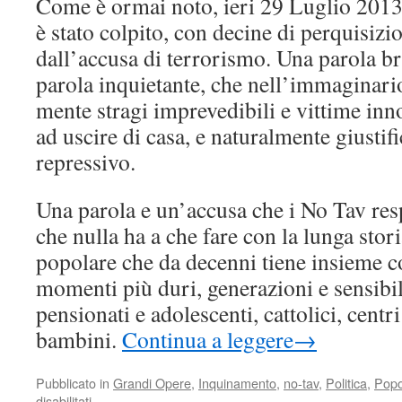
Come è ormai noto, ieri 29 Luglio 201
è stato colpito, con decine di perquisizio
dall’accusa di terrorismo. Una parola br
parola inquietante, che nell’immaginari
mente stragi imprevedibili e vittime inno
ad uscire di casa, e naturalmente giusti
repressivo.
Una parola e un’accusa che i No Tav res
che nulla ha a che fare con la lunga sto
popolare che da decenni tiene insieme co
momenti più duri, generazioni e sensibili
pensionati e adolescenti, cattolici, centr
bambini.
Continua a leggere
→
Pubblicato in
Grandi Opere
,
Inquinamento
,
no-tav
,
Politica
,
Popo
su
disabilitati