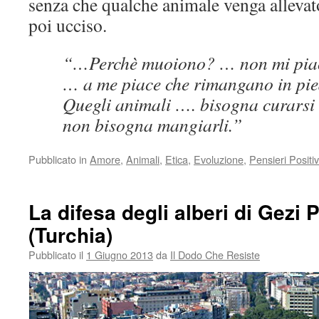
senza che qualche animale venga allevato
poi ucciso.
“…Perchè muoiono? … non mi piac
… a me piace che rimangano in pie
Quegli animali …. bisogna curarsi 
non bisogna mangiarli.”
Pubblicato in
Amore
,
Animali
,
Etica
,
Evoluzione
,
Pensieri Positiv
La difesa degli alberi di Gezi 
(Turchia)
Pubblicato il
1 Giugno 2013
da
Il Dodo Che Resiste