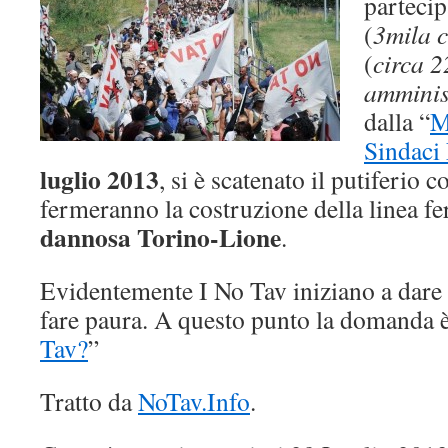
parteci
(
3mila c
(
circa 2
amminist
dalla “
M
Sindaci
luglio 2013
, si è scatenato il putiferio c
fermeranno la costruzione della linea fe
dannosa Torino-Lione
.
Evidentemente I No Tav iniziano a dare f
fare paura. A questo punto la domanda è
Tav?
”
Tratto da
NoTav.Info
.