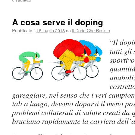
Chi
ha
paura
A cosa serve il doping
dei
No
Pubblicato il
16 Luglio 2013
da
Il Dodo Che Resiste
Tav?
“
Il dopi
Una
riflessione
tutti gli
sul
sportivo
“teorema
terrorismo”
quantità
anaboliz
costrett
gareggiare, nel senso che i veri campion
tali a lungo, devono doparsi il meno poss
problemi collaterali di salute creati da 
bruciano rapidamente la carriera dell’a