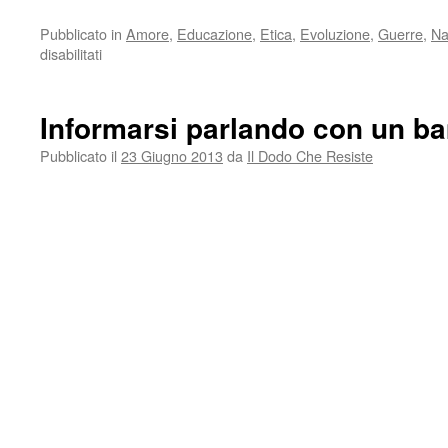
Pubblicato in
Amore
,
Educazione
,
Etica
,
Evoluzione
,
Guerre
,
Na
su
disabilitati
Monte
Sole
–
Informarsi parlando con un ba
L’amore
non
Pubblicato il
23 Giugno 2013
da
Il Dodo Che Resiste
cantarlo,
che
si
canta
da
sé